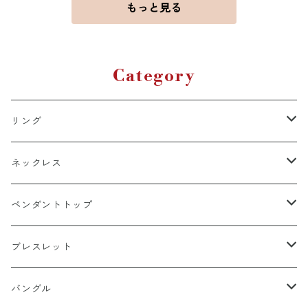
もっと見る
Category
リング
k18
ネックレス
15号以上
platinum
k18
ペンダントトップ
13号以下
15号以上
60cm
silver925
platinum
k18
ブレスレット
13号以下
55cm
15号以上
60cm
Gold Plating
silver925
k24
k18
バングル