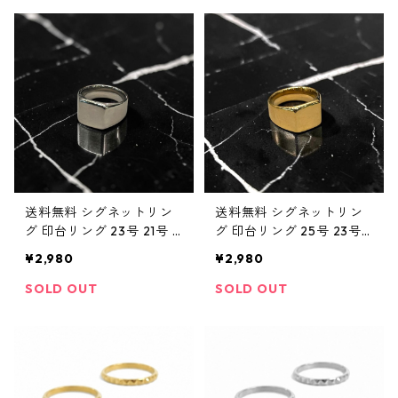
ップホップ ラグジュアリ
ー パヴェデザイン 指輪 メ
ー パヴェデザイン 指輪 ラ
ンズアクセサリー 韓国フ
ッパー系 韓国ファッショ
ァッション 高級感 派手 キ
ン
ラキラ お洒落
送料無料 シグネットリン
送料無料 シグネットリン
グ 印台リング 23号 21号 1
グ 印台リング 25号 23号 2
8.5号 ステンレスリング サ
1号 18号 16.5号 ステンレス
¥2,980
¥2,980
ージカルステンレス シル
リング サージカルステン
バー シンプル メンズ シル
レス ゴールド シンプル メ
SOLD OUT
SOLD OUT
バーリング アクセサリー
ンズ ゴールドリング アク
トレンド お洒落 ストリー
セサリー トレンド お洒落
ト
ストリート