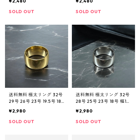
¥2,480
¥2,480
リング サージカルステン
リング サージカルステン
レス 316L ペアリング 細身
レス 316L ペアリング 細身
SOLD OUT
SOLD OUT
リング シンプルリング 金
リング シンプルリング 金
属アレルギー対応 メンズ
属アレルギー対応 メンズ
レディース ユニセックス
レディース ユニセックス
上品
送料無料 極太リング 32号
送料無料 極太リング 32号
29号 26号 23号 19.5号 18
28号 25号 23号 18号 幅12
号 幅12mm 甲丸リング 幅
mm 甲丸リング 幅広リン
¥2,980
¥2,980
広リング ステンレスリン
グ ステンレスリング シル
グ ゴールド ゴールドリン
バー 太いリング サージカ
SOLD OUT
SOLD OUT
グ 太い サージカルステン
ルステンレス 316L 金属ア
レス 316L 金属アレルギー
レルギー対応 メンズ スト