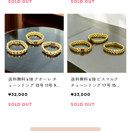
シルバー シンプル メンズ
リング k18リング k18刻印
SOLD OUT
SOLD OUT
アクセサリー ストリート
あり ロープチェーン レデ
ィース トレンド 可愛い
送料無料 k18 クオーレ チ
送料無料 k18 ビスマルク
ェーンリング 13号 11号 9
チェーンリング 17号 15号
号 幅4mm 18金 ゴールド
幅3mm 18金 ゴールド ビス
¥32,000
¥23,000
クオーレリング ゴールド
マルクリング ゴールドリ
リング k18リング k18刻印
ング k18リング k18刻印あ
SOLD OUT
SOLD OUT
あり ロープチェーン レデ
り レディース トレンド 可
ィース トレンド 可愛い
愛い