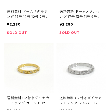
送料無料 ドームメタルリ
送料無料 ドームメタルリ
ング 17号 14号 12号 9号 ゴ
ング 17号 13号 11号 9号 シ
ールド 甲丸リング ラウン
ルバー 甲丸リング ラウン
¥2,280
¥2,280
ドリング ぷっくり ふっく
ドリング ぷっくり ふっく
ら サージカルステンレス
ら サージカルステンレス
SOLD OUT
SOLD OUT
ステンレスリング 金属ア
ステンレスリング 金属ア
レルギー対応 メンズ レデ
レルギー対応 メンズ レデ
ィース ペアリング シンプ
ィース ペアリング シンプ
ル トレンド お洒落
ル トレンド お洒落
送料無料 CZ付きダイヤカ
送料無料 CZ付きダイヤカ
ットリング ゴールド 12号
ットリング シルバー 19号
9号 幅2.5mm ステンレス
16号 幅2.5mm ステンレス