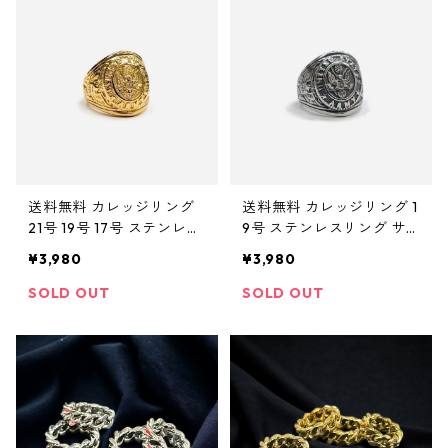
対応 メンズ ストリート
リート
送料無料 カレッジリング
送料無料 カレッジリング 1
21号 19号 17号 ステンレス
9号 ステンレスリング サ
リング サージカルステン
ージカルステンレス 金属
¥3,980
¥3,980
レス 金属アレルギー対応
アレルギー対応 アレルギ
アレルギーフリー ゴール
ーフリー シルバー リング
SOLD OUT
SOLD OUT
ド リング 指輪 USARMY 米
指輪 USARMY 米軍 ミリタ
軍 ミリタリー シグネット
リー シグネットリング メ
リング メンズ アクセサリ
ンズ アクセサリー
ー