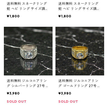
送料無料 スネークリング
送料無料 スネークリング
蛇 ヘビ リング サイズ調整
蛇 ヘビ リング サイズ調整
可能 FREEサイズ フリーサ
可能 FREEサイズ フリーサ
¥1,800
¥1,800
イズ 指輪 チタン 金属アレ
イズ 指輪 チタン 金属アレ
ルギー対応 シルバー シル
ルギー対応 ゴールド ゴー
バーリング 金運 運気上昇
ルドリング 金運 運気上昇
お守り
お守り
送料無料 ジルコニアリン
送料無料 ジルコニアリン
グ シルバーリング 27号 2
グ ゴールドリング 27号 ゴ
5.5号 21号 20号 シルバー
ールド アクセサリー 存在
¥3,980
¥3,980
カラー アクセサリー 存在
感抜群 CZダイヤモンド メ
感抜群 CZダイヤモンド メ
ンズリング ストリート ヒ
SOLD OUT
SOLD OUT
ンズリング ストリート ヒ
ップホップ ラグジュアリ