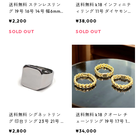
送料無料 ステンレスリン
送料無料 k18 インフィニテ
グ 19号 16号 14号 幅6mm
ィリング 11号 ダイヤモン
スペーサー クロス 十字架
ド 18金 ゴールド ゴールド
¥2,200
¥38,000
CHプラス サージカルステ
リング レディース トレン
ンレス 316L シルバー 金属
ド 可愛い 無限大 シンプル
SOLD OUT
SOLD OUT
アレルギー対応 リング 指
ラグジュアリー リング ゴ
輪 ストリート ゴシック ト
ールドジュエリー
レンド
送料無料 シグネットリン
送料無料 k18 クオーレ チ
グ 印台リング 23号 21号 1
ェーンリング 19号 17号 15
9号 17号 ステンレスリン
号 幅4mm 18金 ゴールド
¥2,800
¥34,000
グ サージカルステンレス
クオーレリング ゴールド