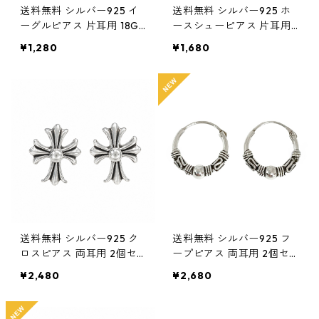
送料無料 シルバー925 イ
送料無料 シルバー925 ホ
ーグルピアス 片耳用 18G
ースシューピアス 片耳用 1
シルバー silver925 ピアス
8G シルバー silver925 ピ
¥1,280
¥1,680
スタッドピアス シルバー
アス スタッドピアス シル
ピアス イーグルコイン お
バーピアス 幸運モチーフ
守り 鷲モチーフ 幸運 ネイ
お守り 馬蹄 蹄鉄 ジルコニ
ティブ系 アメカジ ストリ
ア ストリート 韓国ファッ
ート メンズ レディース
ション メンズ レディース
送料無料 シルバー925 ク
送料無料 シルバー925 フ
ロスピアス 両耳用 2個セ
ープピアス 両耳用 2個セ
ット 18G シルバー silver9
ット 18G 12mm シルバー s
¥2,480
¥2,680
25 ピアス スタッドピアス
ilver925 ピアス 輪っかピ
十字架ピアス クロススタ
アス リングピアス ハード
ッド ポイントピアス ロッ
系 トライバル バリスタイ