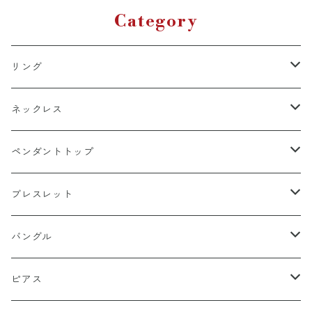
ート オシャレ ゴシック
Category
リング
k18
ネックレス
15号以上
platinum
k18
ペンダントトップ
13号以下
15号以上
60cm
silver925
platinum
k18
ブレスレット
13号以下
55cm
15号以上
60cm
Gold Plating
silver925
k24
k18
バングル
50cm
13号以下
55cm
15号以上
60cm
22cm
Silver Plating
Gold Plating
platinum
platinum
k18
ピアス
45cm