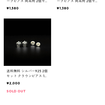
ープピアス 両耳用 2個セ
ープピアス 両耳用 2個セ
ット 18G 10mm シルバー
ット 18G 8mm シルバー si
¥1,580
¥1,380
silver925 ピアス 輪っかピ
lver925 ピアス 輪っかピ
アス リングピアス シンプ
アス リングピアス シンプ
ル ストリート ヒップホッ
ル ストリート ヒップホッ
プ HIPHOP 韓国ファッシ
プ HIPHOP 韓国ファッシ
ョン
ョン
送料無料 シルバー925 2個
セット クラウンピアス 18
G 王冠モチーフ スタッド
¥2,000
ピアス メンズ レディース
ポイントピアス シンプル
SOLD OUT
ピアス シルバーピアス 王
冠ピアス silver925 ストリ