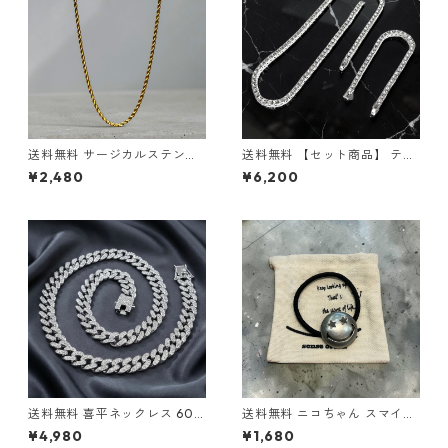
送料無料 サージカルステンレ
送料無料 【セット商品】 テニ
ス ロープチェーン 60cm 50c
スネックレス 60cm 50cm 45
¥2,480
¥6,200
m 45cm 幅3mm ステンレス
cm テニスブレスレット 20cm
チェーン ゴールド ロープネッ
幅4mm シルバー テニスチェ
クレス ネックレスチェーン ス
ーン テニスブレス シルバーチ
テンレスネックレス 金属アレ
ェーン シルバーネックレス シ
ルギー対応 アレルギーフリー
ルバーブレス ブリンブリン HI
ゴールドチェーン ゴールドネ
PHOP ヒップホップ ストリー
ックレス メンズ レディース ス
ト 高級感 ラグジュアリー
トリート
送料無料 喜平ネックレス 60c
送料無料 ニコちゃん スマイル
m 50cm 45cm 幅13mm 喜平
ヘアゴム アンティーク シルバ
¥4,980
¥1,680
チェーン マイアミキューバン
ー ヘアゴムブレス 髪留め レデ