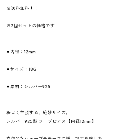
※送料無料！！
※2個セットの価格です
⚫︎内径：12mm
⚫︎サイズ：18G
⚫︎素材：シルバー925
程よく主張する、絶妙サイズ。
シルバー925製 フープピアス【内径12mm】
立体的なウェーブモチーフに燻し加工を施した