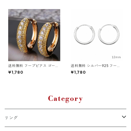
シルバー ネックレスチェーン
ィース メンズ コンチョ 星 ス
キューバンリンク ブリンブリ
ター ヘアアクセサリー ポニー
ン HIPHOP ヒップホップ B系
テール 韓国 ストリート カジュ
ラッパー ストリート 韓国ファ
アル プレゼント
ッション トレンド
送料無料 フープピアス ゴール
送料無料 シルバー925 フープ
ドピアス 両耳用 2個セット 18
ピアス 両耳用 2個セット 18G 1
¥1,780
¥1,780
G 内径10mm ゴールド ピアス
2mm シルバー silver925 ピア
輪っかピアス リングピアス ジ
ス 輪っかピアス リングピアス
ルコニア CZダイヤモンド シン
シンプル ストリート ヒップホ
プル ストリート ヒップホップ
ップ HIPHOP 韓国ファッショ
HIPHOP 韓国ファッション
ン
Category
リング