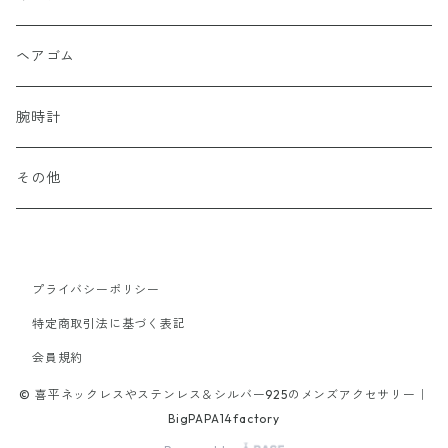
40cm
17cm
45cm
50cm
20cm
13号以下
55cm
18cm
15号以上
60cm
20cm
brass
Surgical Stainless
Surgical Stainless
Silver Plating
Gold Plating
ヘアゴム
52cm
40cm
45cm
18cm
FREEサイズ
50cm
13号以下
55cm
18cm
22cm
alloy
Titanium
Titanium
Surgical Stainless
Silver Plating
腕時計
65cm
70cm
40cm
16cm
45cm
50cm
19cm
20cm
60cm
20cm
other
Stone
k10
Titanium
Surgical Stainless
その他
19cm
40cm
45cm
21.5cm
18cm
50cm
18cm
stone
tungsten
alloy
Titanium
65cm
40cm
21cm
45cm
プライバシーポリシー
20cm
brass
特定商取引法に基づく表記
42cm
16cm
70cm
18cm
会員規約
alloy
47cm
© 喜平ネックレスやステンレス＆シルバー925のメンズアクセサリー｜
17cm
52cm
19cm
BigPAPA14factory