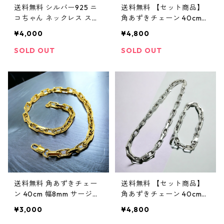
送料無料 シルバー925 ニ
送料無料 【セット商品】
コちゃん ネックレス ステ
角あずきチェーン 40cm
ンレスチェーン付 40cm 9
角あずきチェーンブレス 2
¥4,000
¥4,800
25刻印あり ゴールドネッ
0cm 幅8mm サージカルス
クレス ゴールドペンダン
テンレス 316L 金属アレル
SOLD OUT
SOLD OUT
ト レディース 可愛い スマ
ギー対応 極太 ゴールド ネ
イル スマイリー ストリー
ックレス ブレスレット ヒ
ト 金属アレルギー対応 sil
ップホップ HIPHOP スト
ver925
リート
送料無料 角あずきチェー
送料無料 【セット商品】
ン 40cm 幅8mm サージカ
角あずきチェーン 40cm
ルステンレス 316L 金属ア
角あずきチェーンブレス 2
¥3,000
¥4,800
レルギー対応 極太 ゴール
0cm 幅8mm サージカルス