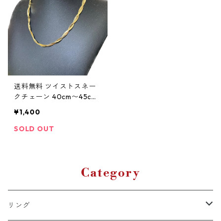
スチェーン
送料無料 ツイストスネー
クチェーン 40cm〜45cm
幅6mm 18k刻印あり 平ス
¥1,400
ネークチェーン サージカ
ルステンレス 316L 金属ア
SOLD OUT
レルギー対応 ゴールド ゴ
ールドネックレス ゴール
ドチェーン ステンレスチ
ェーン
Category
リング