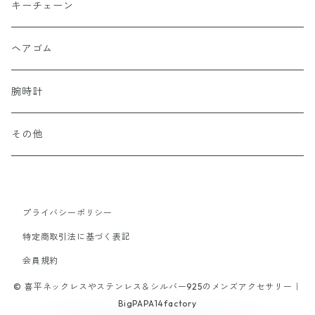
15号以上
60cm
20cm
alloy
Titanium
Silver Plating
Silver Plating
Gold Plating
silver925
キーチェーン
40cm
17cm
45cm
50cm
20cm
13号以下
55cm
18cm
15号以上
60cm
20cm
brass
Surgical Stainless
Surgical Stainless
Silver Plating
Gold Plating
ヘアゴム
52cm
40cm
45cm
18cm
FREEサイズ
50cm
13号以下
55cm
18cm
22cm
alloy
Titanium
Titanium
Surgical Stainless
Silver Plating
腕時計
65cm
70cm
40cm
16cm
45cm
50cm
19cm
20cm
60cm
20cm
other
Stone
k10
Titanium
Surgical Stainless
その他
19cm
40cm
45cm
21.5cm
18cm
50cm
18cm
stone
tungsten
alloy
Titanium
65cm
40cm
21cm
45cm
プライバシーポリシー
20cm
brass
特定商取引法に基づく表記
42cm
16cm
70cm
18cm
会員規約
alloy
47cm
© 喜平ネックレスやステンレス＆シルバー925のメンズアクセサリー｜
17cm
52cm
19cm
BigPAPA14factory