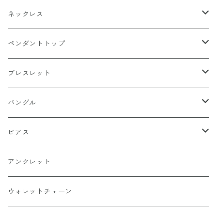
k18
ネックレス
15号以上
platinum
k18
ペンダントトップ
13号以下
15号以上
60cm
silver925
platinum
k18
ブレスレット
13号以下
55cm
15号以上
60cm
Gold Plating
silver925
k24
k18
バングル
50cm
13号以下
55cm
15号以上
60cm
22cm
Silver Plating
Gold Plating
platinum
platinum
k18
ピアス
45cm
50cm
13号以下
55cm
20cm
15号以上
60cm
Surgical Stainless
Silver Plating
silver925
silver925
platinum
k18
アンクレット
40cm
45cm
50cm
19cm
13号以下
55cm
15号以上
60cm
22cm
Titanium
Surgical Stainless
Gold Plating
Gold Plating
silver925
platinum
ウォレットチェーン
40cm
45cm
18cm
50cm
13号以下
55cm
21cm