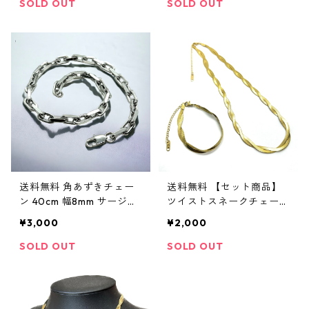
ドネックレス ゴールドチ
テンレス 316L 金属アレル
SOLD OUT
SOLD OUT
ェーン ステンレスネック
ギー対応 極太 シルバー ス
レス ステンレスチェーン
テンレスネックレス ステ
ヒップホップ HIPHOP ス
ンレスブレス ヒップホッ
トリート
プ HIPHOP ストリート
送料無料 角あずきチェー
送料無料 【セット商品】
ン 40cm 幅8mm サージカ
ツイストスネークチェーン
ルステンレス 316L 金属ア
40cm〜45cm ツイストス
¥3,000
¥2,000
レルギー対応 極太 シルバ
ネークブレス 16cm〜21cm
ー ステンレスネックレス
幅6mm 18k刻印あり 平ス
SOLD OUT
SOLD OUT
ステンレスチェーン ネッ
ネークチェーン サージカ
クレスチェーン ヒップホ
ルステンレス 316L 金属ア
ップ HIPHOP ストリート
レルギー対応 ゴールド ゴ
ールドチェーン ステンレ