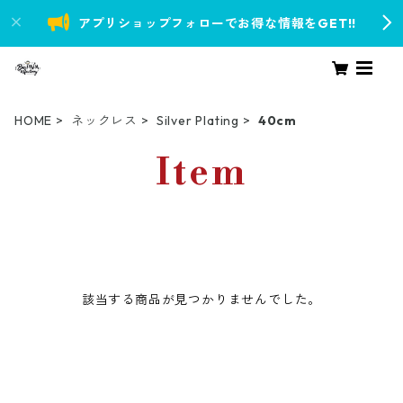
アプリショップフォローでお得な情報をGET!!
HOME
ネックレス
Silver Plating
40cm
Item
該当する商品が見つかりませんでした。