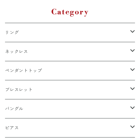
Category
リング
k18
ネックレス
15号以上
platinum
k18
ペンダントトップ
13号以下
15号以上
60cm
silver925
platinum
k18
ブレスレット
13号以下
55cm
15号以上
60cm
Gold Plating
silver925
k24
k18
バングル
50cm
13号以下
55cm
15号以上
60cm
22cm
Silver Plating
Gold Plating
platinum
platinum
k18
ピアス