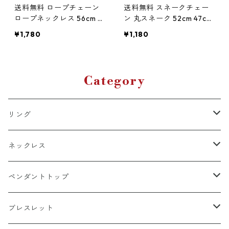
送料無料 ロープチェーン
送料無料 スネークチェー
ロープネックレス 56cm 5
ン 丸スネーク 52cm 47cm
2cm 47cm 45cm 幅4mm
幅1mm メタル合金 シンプ
¥1,780
¥1,180
メタル合金 デザインチェ
ルチェーン シルバー ネッ
ーン シルバー ネックレス
クレスチェーン スネーク
チェーン ネジ巻きチェー
ネックレス 細身チェーン
ン スクリューチェーン ツ
極細 ストリート カジュア
Category
イストデザイン ストリー
ル 韓国ファッション
ト カジュアル 韓国ファッ
ション
リング
k18
ネックレス
15号以上
platinum
k18
ペンダントトップ
13号以下
15号以上
60cm
silver925
platinum
k18
ブレスレット