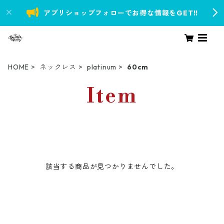
アプリショップフォローでお得な情報をGET!!
HOME
ネックレス
platinum
60cm
Item
該当する商品が見つかりませんでした。