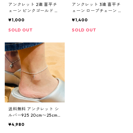
アンクレット 2連 喜平チ
アンクレット 3連 喜平チ
ェーン ピンクゴールド ア
ェーン ロープチェーン フ
ンクレットセット サーフ
ィガロチェーン ピンクゴ
¥1,000
¥1,400
マリン お洒落 2連チェー
ールド アンクレットセッ
ン マイアミキューバン キ
ト サーフ マリン お洒落 3
SOLD OUT
SOLD OUT
ューバンリンク ストリー
連チェーン ストリート
ト
送料無料 アンクレット シ
ルバー925 20cm〜25cm
アジャスター付 幅1.5mm 9
¥4,980
25刻印付き クロス 十字架