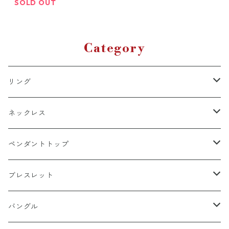
トレンド ロープチェーン
SOLD OUT
silver925 シルバーアクセ
サーフファッション
Category
リング
k18
ネックレス
15号以上
platinum
k18
ペンダントトップ
13号以下
15号以上
60cm
silver925
platinum
k18
ブレスレット
13号以下
55cm
15号以上
60cm
Gold Plating
silver925
k24
k18
バングル