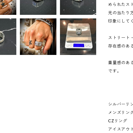
められたス
光の当たり
印象にして
ストリート
存在感のあ
重量感のあ
です。
シルバーリ
メンズリン
CZリング
アイスアウ