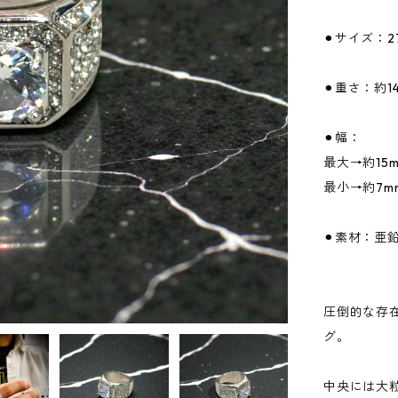
⚫︎サイズ：2
⚫︎重さ：約14
⚫︎幅：
最大→約15
最小→約7m
⚫︎素材：亜
圧倒的な存
グ。
中央には大