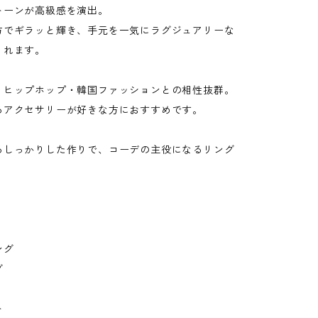
トーンが高級感を演出。
方でギラッと輝き、手元を一気にラグジュアリーな
くれます。
・ヒップホップ・韓国ファッションとの相性抜群。
るアクセサリーが好きな方におすすめです。
るしっかりした作りで、コーデの主役になるリング
ング
グ
ト