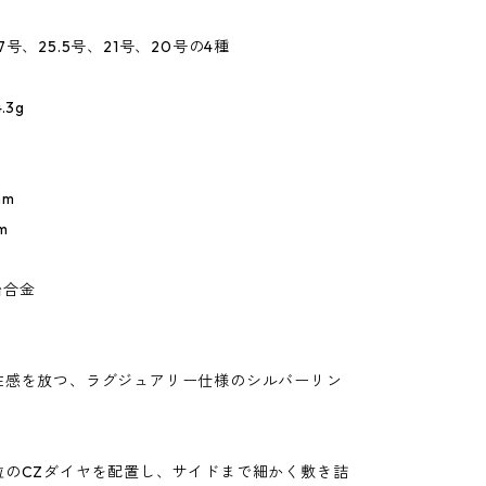
7号、25.5号、21号、20号の4種
.3g
mm
m
鉛合金
在感を放つ、ラグジュアリー仕様のシルバーリン
粒のCZダイヤを配置し、サイドまで細かく敷き詰