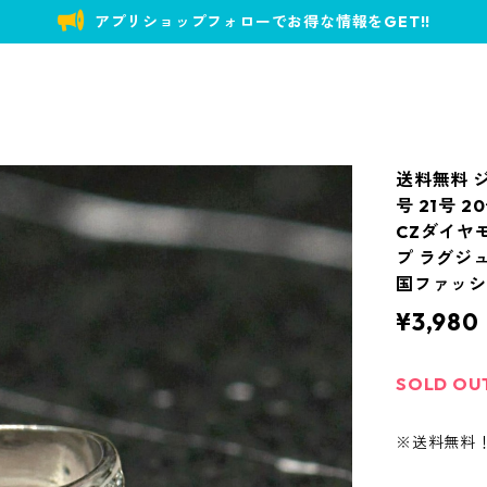
アプリショップフォローでお得な情報をGET!!
送料無料 ジ
号 21号 
CZダイヤ
プ ラグジ
国ファッ
¥3,980
SOLD OU
※送料無料