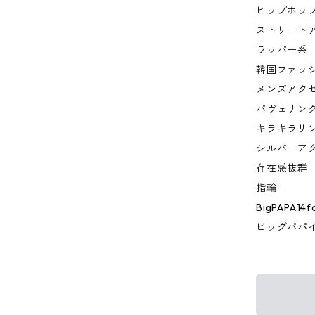
ヒップホッ
ストリート
ラッパー系
韓国ファッ
メンズアク
パヴェリン
キラキラリ
シルバーア
存在感抜群
指輪
BigPAPA14f
ビッグパパ