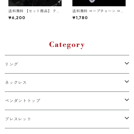
送料無料 【セット商品】 テニ
送料無料 ロープチェーン ロー
スネックレス 60cm 50cm 45
プネックレス 56cm 52cm 47c
¥6,200
¥1,780
cm テニスブレスレット 20cm
m 45cm 幅4mm メタル合金
幅4mm シルバー テニスチェ
デザインチェーン シルバー ネ
ーン テニスブレス シルバーチ
ックレスチェーン ネジ巻きチ
ェーン シルバーネックレス シ
ェーン スクリューチェーン ツ
ルバーブレス ブリンブリン HI
イストデザイン ストリート カ
PHOP ヒップホップ ストリー
ジュアル 韓国ファッション
Category
ト 高級感 ラグジュアリー
リング
k18
ネックレス
15号以上
platinum
k18
ペンダントトップ
13号以下
15号以上
60cm
silver925
platinum
k18
ブレスレット