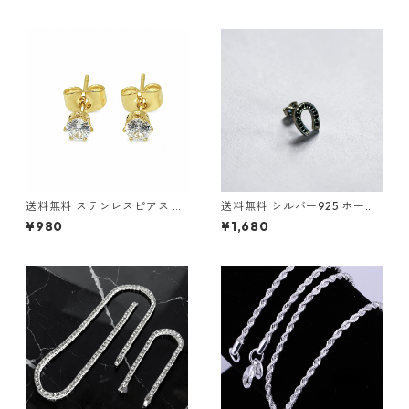
かピアス リングピアス サージ
ドネックレス マイアミキュー
カルステンレス 金属アレルギ
バン キューバンリンク ネック
ー対応 アレルギーフリー シン
レスチェーン CZダイヤモンド
プル ストリート ヒップホップ
ブリンブリン 極太 HIPHOPジ
HIPHOP 韓国ファッション
ュエリー ヒップホップ ストリ
ート
送料無料 ステンレスピアス 2
送料無料 シルバー925 ホース
個セット 18G 4mmジルコニア
シューピアス 片耳用 18G シル
¥980
¥1,680
ゴールド スタッドピアス 両耳
バー silver925 ピアス スタッ
用 サージカルステンレス 金属
ドピアス シルバーピアス 幸運
アレルギー対応 アレルギーフ
モチーフ お守り 馬蹄 蹄鉄 ジ
リー ピアス シンプル CZダイ
ルコニア ストリート 韓国ファ
ヤ 一粒ピアス ゴールドピアス
ッション メンズ レディース
韓国ファッション ストリート
ヒップホップ