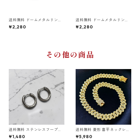
送料無料 ドームメタルリング
送料無料 ドームメタルリング
17号 14号 12号 9号 ゴールド
17号 13号 11号 9号 シルバー 甲
¥2,280
¥2,280
甲丸リング ラウンドリング ぷ
丸リング ラウンドリング ぷっ
っくり ふっくら サージカルス
くり ふっくら サージカルステ
テンレス ステンレスリング 金
ンレス ステンレスリング 金属
属アレルギー対応 メンズ レデ
アレルギー対応 メンズ レディ
ィース ペアリング シンプル ト
ース ペアリング シンプル トレ
レンド お洒落
ンド お洒落
その他の商品
送料無料 ステンレスフープピ
送料無料 菱形 喜平ネックレス
アス 両耳用 2個セット 18G 内
60cm 50cm 45cm 幅14mm
¥1,480
¥5,980
径12mm シルバー ピアス 輪っ
喜平チェーン ゴールド ゴール