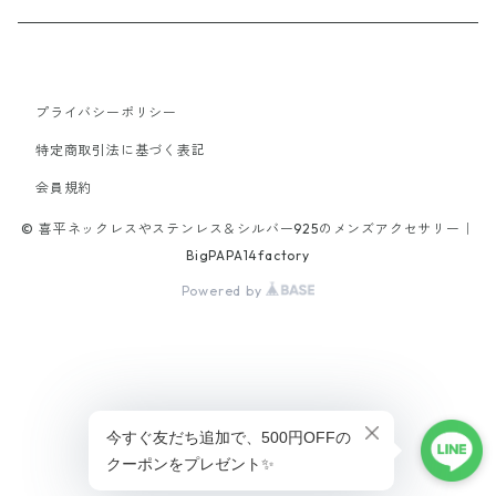
19cm
40cm
45cm
21.5cm
18cm
50cm
18cm
stone
tungsten
alloy
Titanium
65cm
40cm
21cm
45cm
プライバシーポリシー
20cm
brass
特定商取引法に基づく表記
42cm
16cm
70cm
18cm
会員規約
alloy
47cm
© 喜平ネックレスやステンレス＆シルバー925のメンズアクセサリー｜
17cm
52cm
19cm
BigPAPA14factory
Powered by
19cm
46cm
21.5cm
20.5cm
47cm
21.5cm
56cm
ショップに質問する