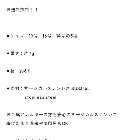
※送料無料！！
⚫︎サイズ：19号、16号、14号の3種
⚫︎重さ：約7g
⚫︎幅：約6ミリ
⚫︎素材：サージカルステンレス SUS316L
stainless steel
※金属アレルギーの方も安心のサージカルステンレス
着けたまま温泉やお風呂もOK！