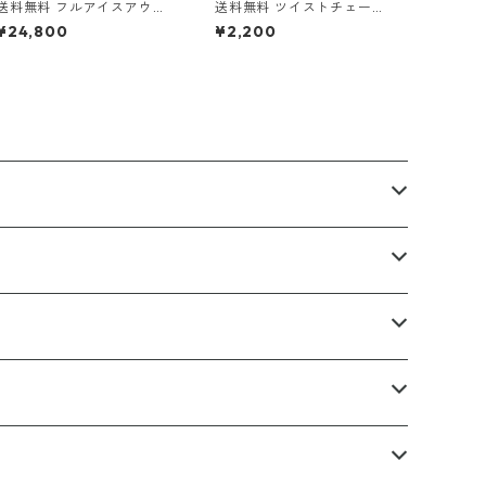
送料無料 フルアイスアウト
送料無料 ツイストチェーン
喜平ネックレス 50cm 45c
バンブーチェーン 60cm 幅
¥24,800
¥2,200
m 幅23mm 喜平チェーン マ
3mm チタン 変色なし 金属
イアミキューバン キューバ
アレルギー対応 シルバー チ
ンリンク シルバー ネックレ
タンネックレス チタンチェ
スチェーン CZダイヤ パヴェ
ーン ネックレス チェーン ひ
ブリンブリン 極太 ラグジュ
ねりチェーン ストリート カ
アリー ヒップホップジュエ
ジュアル 韓国ファッション
リー ストリート