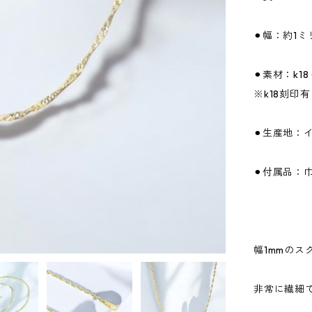
⚫︎幅：約1ミ
⚫︎素材：k18 
※k18刻印
⚫︎生産地：
⚫︎付属品：
幅1mmのス
非常に繊細