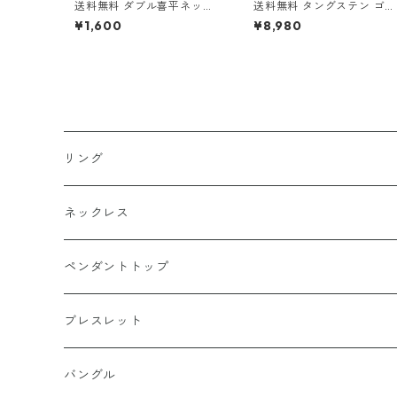
送料無料 ダブル喜平ネック
送料無料 タングステン ゴー
レス 60cm 幅5mm チタン
ルド ベビーファットクロス
¥1,600
¥8,980
変色なし 金属アレルギー対
チャーム ペンダントトップ
応 シルバー 喜平チェーン 喜
ベビファ リバーシブル クロ
平ダブル マイアミキューバ
スモチーフ 十字架 メンズ 
ン キューバンリンク チタン
ックレストップ ゴールドカ
ネックレス チタンチェーン
ラー ゴールドチャーム ゴシ
ヒップホップ HIPHOP スト
ック ストリート ロック バ
リート
カー アクセサリー 高耐久 
に強い
リング
k18
ネックレス
15号以上
platinum
k18
ペンダントトップ
13号以下
15号以上
60cm
silver925
platinum
k18
ブレスレット
13号以下
55cm
15号以上
60cm
Gold Plating
silver925
k24
k18
バングル