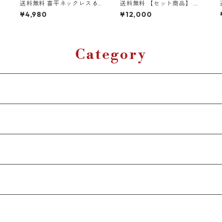
送料無料 喜平ネックレス 60
送料無料 【セット商品】 菱
cm 50cm 45cm 幅13mm 喜
形 喜平ネックレス 50cm 45
¥4,980
¥12,000
平チェーン マイアミキュー
cm 喜平ブレスレット 20cm
バン シルバー ネックレスチ
幅20mm シルバー アイスア
ネ
ェーン キューバンリンク ブ
ウト 喜平チェーン 喜平ブレ
リンブリン HIPHOP ヒップ
ス マイアミプロングキュー
ホップ B系 ラッパー ストリ
バン キューバンリンク ブリ
Category
イ
ート 韓国ファッション トレ
ンブリン 極太 ヒップホップ
傷
ンド
ストリート