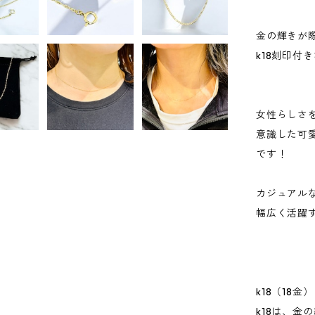
金の輝きが
k18刻印付
女性らしさ
意識した可
です！
カジュアル
幅広く活躍
k18（18金
k18は、金