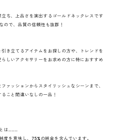
際立ち、上品さを演出するゴールドネックレスです
きなので、品質の信頼性も抜群！
を引き立てるアイテムをお探しの方や、トレンドを
愛らしいアクセサリーをお求めの方に特におすすめ
なファッションからスタイリッシュなシーンまで、
すること間違いなしの一品！
）とは………
の純度を意味し、75%の純金を含んでいます。