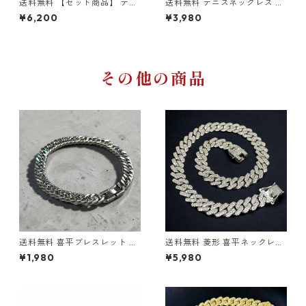
送料無料 【セット商品】 テニ
送料無料 テニスネックレス 6
スネックレス 60cm 50cm 45
0cm 50cm 45cm 幅4mm テ
¥6,200
¥3,980
cm テニスブレスレット 20cm
ニスチェーン ゴールド ブリン
幅4mm ゴールド テニスチェ
ブリン ネックレスチェーン ゴ
ーン テニスブレス ゴールドネ
ールドネックレス ゴールドチ
ックレス ゴールドブレス CZダ
ェーン CZダイヤモンド ヒップ
イヤモンド ブリンブリン HIPH
ホップ HIPHOP ストリート ト
OP ヒップホップ ストリート
レンド ゴールドジュエリー
その他の商品
送料無料 喜平ブレスレット ダ
送料無料 菱形 喜平ネックレス
ブル 20cm 幅8mm ステンレ
60cm 50cm 45cm 幅14mm
¥1,980
¥5,980
スブレスレット シルバー サー
喜平チェーン シルバー シルバ
ジカルステンレス 金属アレル
ーネックレス マイアミキュー
ギー対応 アレルギーフリー 喜
バン キューバンリンク マイア
平ブレス シルバーブレス マイ
ミプロングキューバン ネック
アミキューバン キューバンリ
レスチェーン ブリンブリン 極