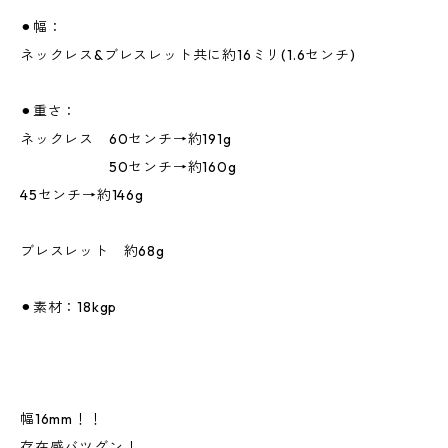
⚫︎幅：
ネックレス&ブレスレット共に約16ミリ(1.6センチ)
⚫︎重さ：
ネックレス 60センチ→約191g
50センチ→約160g
45センチ→約146g
ブレスレット 約68g
⚫︎素材：18kgp
幅16mm！！
存在感バツグン！