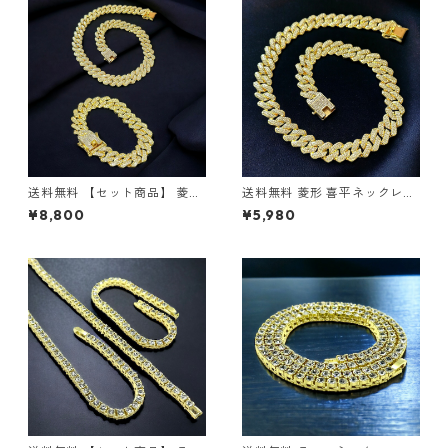
ス マイアミプロングキューバ
リンク CZダイヤ ブリンブリン
ン キューバンリンク ブリンブ
極太 HIPHOPジュエリー ヒッ
リン 極太 ヒップホップ ストリ
プホップ ストリート
ート
送料無料 【セット商品】 菱形
送料無料 菱形 喜平ネックレス
喜平ネックレス 60cm 50cm
60cm 50cm 45cm 幅14mm
¥8,800
¥5,980
45cm 喜平ブレスレット 20c
喜平チェーン ゴールド ゴール
m 幅14mm ゴールド 喜平チェ
ドネックレス マイアミキュー
ーン 喜平ブレス マイアミプロ
バン キューバンリンク ネック
ングキューバン キューバンリ
レスチェーン CZダイヤモンド
ンク ブリンブリン HIPHOPジ
ブリンブリン 極太 HIPHOPジ
ュエリー ヒップホップ ストリ
ュエリー ヒップホップ ストリ
ート
ート