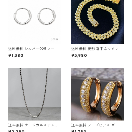
ンク 韓国ファッション ストリ
太 HIPHOPジュエリー ヒップ
ートファッション ヒップホッ
ホップ ストリート
プファッション アクセサリー
送料無料 シルバー925 フープ
送料無料 菱形 喜平ネックレス
ピアス 両耳用 2個セット 18G
60cm 50cm 45cm 幅14mm
¥1,380
¥5,980
8mm シルバー silver925 ピア
喜平チェーン ゴールド ゴール
ス 輪っかピアス リングピアス
ドネックレス マイアミキュー
シンプル ストリート ヒップホ
バン キューバンリンク ネック
ップ HIPHOP 韓国ファッショ
レスチェーン CZダイヤモンド
ン
ブリンブリン 極太 HIPHOPジ
ュエリー ヒップホップ ストリ
ート
送料無料 サージカルステンレ
送料無料 フープピアス ゴール
ス ロープチェーン 60cm 50c
ドピアス 両耳用 2個セット 18
¥2,280
¥1,780