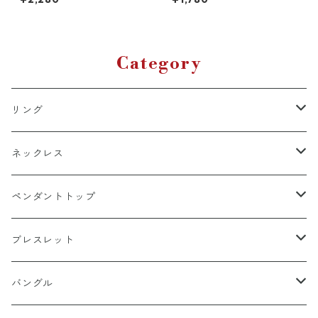
m 45cm 幅3mm ステンレス
G 内径10mm ゴールド ピアス
チェーン シルバー ロープネッ
輪っかピアス リングピアス ジ
クレス ネックレスチェーン ス
ルコニア CZダイヤモンド シン
テンレスネックレス 金属アレ
プル ストリート ヒップホップ
ルギー対応 アレルギーフリー
HIPHOP 韓国ファッション
シルバーチェーン シルバーネ
Category
ックレス ストリート
リング
k18
ネックレス
15号以上
platinum
k18
ペンダントトップ
13号以下
15号以上
60cm
silver925
platinum
k18
ブレスレット
13号以下
55cm
15号以上
60cm
Gold Plating
silver925
k24
k18
バングル
50cm