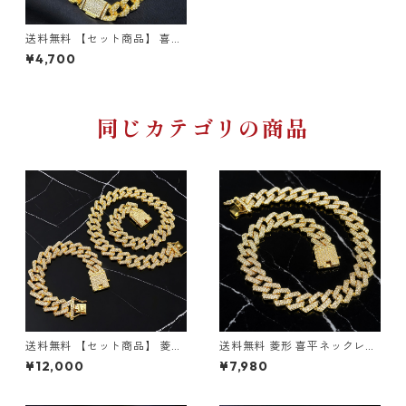
送料無料 【セット商品】 喜平
ネックレス 60cm 50cm 45c
¥4,700
m 喜平ブレスレット 20cm 幅
16mm ゴールド マイアミキュ
ーバン 喜平チェーン 喜平ブレ
ス ゴールドネックレス ゴール
ドブレス ブレスレット ブリン
同じカテゴリの商品
ブリン HIPHOP ヒップホップ
ストリート
送料無料 【セット商品】 菱形
送料無料 菱形 喜平ネックレス
喜平ネックレス 60cm 50cm
60cm 50cm 45cm 幅20mm
¥12,000
¥7,980
45cm 喜平ブレスレット 20c
アイスアウト 喜平チェーン ゴ
m 幅20mm ゴールド アイス
ールド ゴールドネックレス マ
アウト 喜平チェーン 喜平ブレ
イアミキューバン キューバン