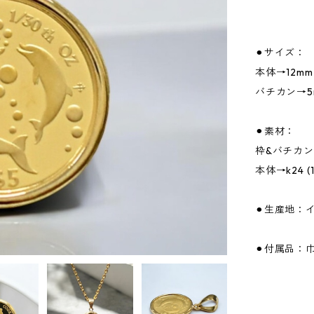
⚫︎サイズ：
本体→12mm
バチカン→5m
⚫︎素材：
枠&バチカン
本体→k24 (
⚫︎生産地：
⚫︎付属品：