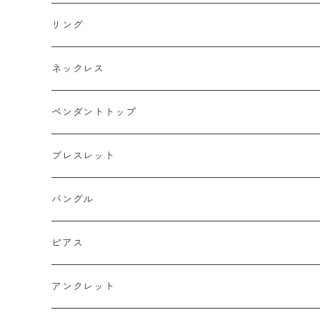
リング
k18
ネックレス
15号以上
platinum
k18
ペンダントトップ
13号以下
15号以上
60cm
silver925
platinum
k18
ブレスレット
13号以下
55cm
15号以上
60cm
Gold Plating
silver925
k24
k18
バングル
50cm
13号以下
55cm
15号以上
60cm
22cm
Silver Plating
Gold Plating
platinum
platinum
k18
ピアス
45cm
50cm
13号以下
55cm
20cm
15号以上
60cm
Surgical Stainless
Silver Plating
silver925
silver925
platinum
k18
アンクレット
40cm
45cm