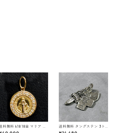
料無料 k18 18金 マリア コ
送料無料 タングステン 3ト
イン ダイヤモンド 聖母マリ
リンケッツペンダント ペン