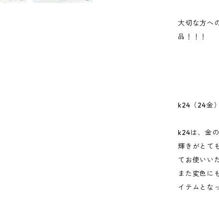
大切な方へ
品！！！
k24（24金
k24は、金
輝きがとて
てお使いい
また変色に
イテムとな