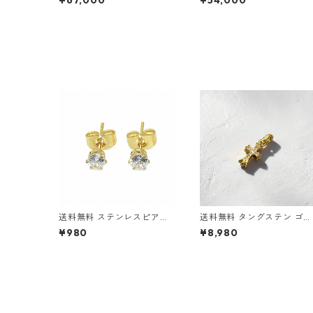
¥67,000
¥54,000
ト k24 24金 純金 ゴールド
イン エリザベス女王 コイン
1/30オンス コインネックレ
ペンダント ゴールド 1/30
ス ゴールドペンダント ゴー
ンス ゴールドペンダント ゴ
ルドネックレス 枠k18 18金
ールドネックレス 枠k18 18
メダル ゴールドジュエリー
メダル ゴールドジュエリー
四つ葉のクローバー お守り
送料無料 ステンレスピアス
送料無料 タングステン ゴー
2個セット 18G 4mmジルコ
ルド ベビーファットクロス
¥980
¥8,980
ニア ゴールド スタッドピア
チャーム ペンダントトップ
ス 両耳用 サージカルステン
ベビファ リバーシブル クロ
レス 金属アレルギー対応 ア
スモチーフ 十字架 メンズ 
レルギーフリー ピアス シン
ックレストップ ゴールドカ
プル CZダイヤ 一粒ピアス
ラー ゴールドチャーム ゴシ
ゴールドピアス 韓国ファッ
ック ストリート ロック バ
ション ストリート ヒップホ
カー アクセサリー 高耐久 
ップ
に強い