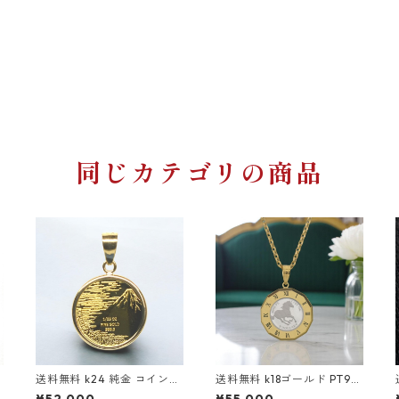
同じカテゴリの商品
送料無料 k24 純金 コインペ
送料無料 k18ゴールド PT955
送
コ
ンダント 葛飾北斎 24金 ゴ
5プラチナ ホースコインペン