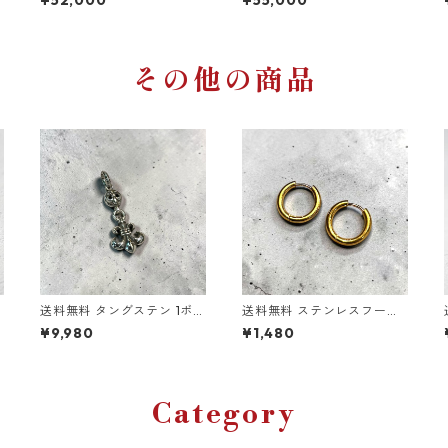
¥52,000
¥55,000
ールド 1/25オンス 赤富士 ゴ
ダント エリザベス女王 コイ
オ
ールドペンダント ゴールド
ンネックレス 1/25オンス ゴ
ネックレス 枠k18 メダル コ
ールドペンダント ゴールド
金
イン ゴールドジュエリー
ネックレス 枠k18 18金 メダ
ル ゴールドジュエリー プラ
その他の商品
チナジュエリー ペンダント
トップ 馬
送料無料 タングステン 1ボー
送料無料 ステンレスフープ
ルBSフレアチャーム ペンダ
ピアス 両耳用 2個セット 18
¥9,980
¥1,480
ントトップ ワンボールBSフ
G 内径12mm ゴールド ピア
レア ユリの紋章 百合 モチー
ス 輪っかピアス リングピア
ネ
フ メンズ ネックレストップ
ス サージカルステンレス 金
シルバーカラー ゴシック ス
属アレルギー対応 アレルギ
トリート ロック バイカー ア
ーフリー シンプル ストリー
Category
イ
クセサリー 高耐久 傷に強い
ト ヒップホップ HIPHOP 韓
傷
国ファッション