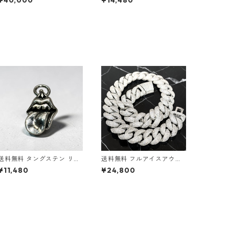
¥40,000
¥14,480
ア コインペンダント ゴール
ダントトップ トリンケッツ
ド ゴールドペンダント ゴー
剣モチーフ ダガーペンダン
ルドネックレス メダル ゴー
ト 短剣 メンズ ネックレスト
ルドジュエリー ゴールドコ
ップ シルバーカラー ゴシッ
イン トレンド ラグジュアリ
ク ストリート ロック バイカ
ー
ー アクセサリー 高耐久 傷に
強い
送料無料 タングステン リッ
送料無料 フルアイスアウト
プアンドタンペンダント ペ
喜平ネックレス 50cm 45c
¥11,480
¥24,800
ンダントトップ リップ&タ
m 幅23mm 喜平チェーン マ
ン ベロモチーフ メンズ ネッ
イアミキューバン キューバ
クレストップ シルバーカラ
ンリンク シルバー ネックレ
ー ローリングストーンズ ゴ
スチェーン CZダイヤ パヴェ
シック ストリート ロック バ
ブリンブリン 極太 ラグジュ
イカー アクセサリー 高耐久
アリー ヒップホップジュエ
傷に強い
リー ストリート