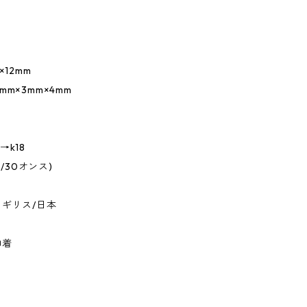
×12mm
m×3mm×4mm
→k18
1/30オンス)
イギリス/日本
巾着