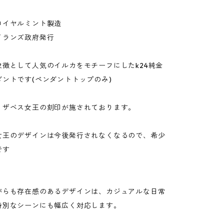
ロイヤルミント製造
イランズ政府発行
象徴として人気のイルカをモチーフにしたk24純金
ントです(ペンダントトップのみ)
リザベス女王の刻印が施されております。
女王のデザインは今後発行されなくなるので、希少
です
がらも存在感のあるデザインは、カジュアルな日常
特別なシーンにも幅広く対応します。