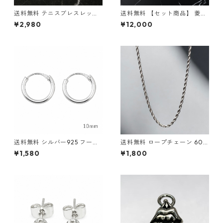
送料無料 テニスブレスレット
送料無料 【セット商品】 菱形
20cm 幅4mm テニスブレス
喜平ネックレス 50cm 45cm
¥2,980
¥12,000
テニスチェーン シルバー ブレ
喜平ブレスレット 20cm 幅20
スレット シルバーチェーン ブ
mm シルバー アイスアウト 喜
リンブリン ヒップホップ HIPH
平チェーン 喜平ブレス マイア
OP ストリート ラグジュアリ
ミプロングキューバン キュー
ー チェーンブレスレット CZダ
バンリンク ブリンブリン 極太
イヤモンド 高級感
ヒップホップ ストリート
送料無料 シルバー925 フープ
送料無料 ロープチェーン 60c
ピアス 両耳用 2個セット 18G 1
m 幅3mm チタン 変色なし 金
¥1,580
¥1,800
0mm シルバー silver925 ピ
属アレルギー対応 ロープネッ
アス 輪っかピアス リングピア
クレス シルバー チタンネック
ス シンプル ストリート ヒップ
レス チタンチェーン ネックレ
ホップ HIPHOP 韓国ファッシ
ス チェーン ストリート HIPH
ョン
OP ヒップホップ カジュアル