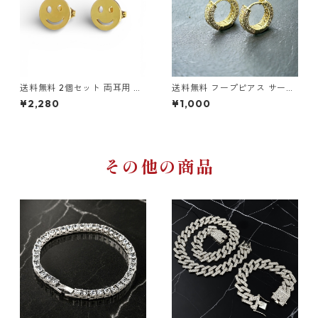
送料無料 2個セット 両耳用 ス
送料無料 フープピアス サージ
マイリーフェイス スマイル ピ
カルステンレス 316L CZダイ
¥2,280
¥1,000
アス 18G ステンレスピアス ゴ
ヤ ブリンブリン 18G ゴールド
ールド ゴールドピアス ニコち
ピアス 輪っかピアス 金属アレ
ゃん ユニセックス サージカル
ルギー対応 ヒップホップ HIPH
ステンレス 金属アレルギー対
OP
応 アレルギーフリー トレンド
お洒落 ストリート かわいい
その他の商品