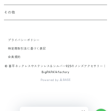
65cm
70cm
40cm
16cm
45cm
50cm
19cm
20cm
60cm
20cm
other
Stone
k10
Titanium
Surgical Stainless
その他
19cm
40cm
45cm
21.5cm
18cm
50cm
18cm
stone
tungsten
alloy
Titanium
65cm
40cm
21cm
45cm
プライバシーポリシー
20cm
brass
特定商取引法に基づく表記
42cm
16cm
70cm
18cm
会員規約
alloy
47cm
© 喜平ネックレスやステンレス＆シルバー925のメンズアクセサリー｜
17cm
52cm
19cm
BigPAPA14factory
Powered by
19cm
46cm
21.5cm
20.5cm
47cm
21.5cm
56cm