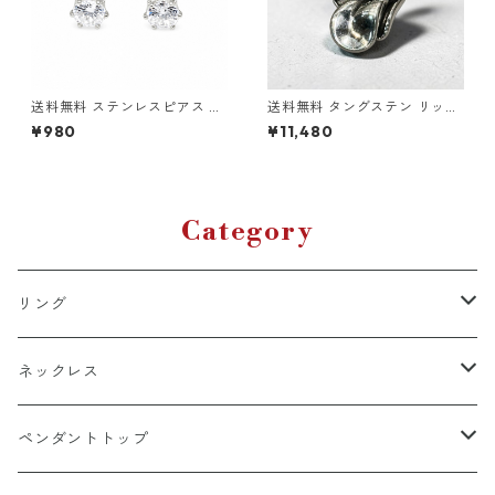
送料無料 ステンレスピアス 2
送料無料 タングステン リップ
個セット 18G 4mmジルコニア
アンドタンペンダント ペンダ
¥980
¥11,480
シルバー スタッドピアス 両耳
ントトップ リップ&タン ベロ
用 サージカルステンレス 金属
モチーフ メンズ ネックレスト
アレルギー対応 アレルギーフ
ップ シルバーカラー ローリン
リー ピアス シンプル CZダイ
グストーンズ ゴシック ストリ
ヤ 一粒ピアス シルバーピアス
ート ロック バイカー アクセサ
韓国ファッション ストリート
リー 高耐久 傷に強い
Category
ヒップホップ
リング
k18
ネックレス
15号以上
platinum
k18
ペンダントトップ