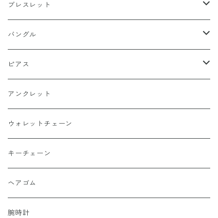
13号以下
15号以上
60cm
silver925
platinum
k18
ブレスレット
13号以下
55cm
15号以上
60cm
Gold Plating
silver925
k24
k18
バングル
50cm
13号以下
55cm
15号以上
60cm
22cm
Silver Plating
Gold Plating
platinum
platinum
k18
ピアス
45cm
50cm
13号以下
55cm
20cm
15号以上
60cm
Surgical Stainless
Silver Plating
silver925
silver925
platinum
k18
アンクレット
40cm
45cm
50cm
19cm
13号以下
55cm
15号以上
60cm
22cm
Titanium
Surgical Stainless
Gold Plating
Gold Plating
silver925
platinum
ウォレットチェーン
40cm
45cm
18cm
50cm
13号以下
55cm
21cm
15号以上
60cm
20cm
alloy
Titanium
Silver Plating
Silver Plating
Gold Plating
silver925
キーチェーン
40cm
17cm
45cm
50cm
20cm
13号以下
55cm
18cm
15号以上
60cm
20cm
brass
Surgical Stainless
Surgical Stainless
Silver Plating
Gold Plating
ヘアゴム
52cm
40cm
45cm
18cm
FREEサイズ
50cm
13号以下
55cm
18cm
22cm
alloy
Titanium
Titanium
Surgical Stainless
Silver Plating
腕時計