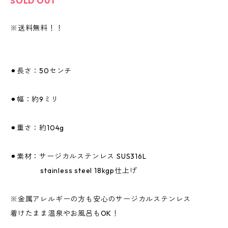
SOLD OUT
※送料無料！！
⚫︎長さ：50センチ
⚫︎幅：約9ミリ
⚫︎重さ：約104g
⚫︎素材：サージカルステンレス SUS316L
stainless steel 18kgp仕上げ
※金属アレルギーの方も安心のサージカルステンレス
着けたまま温泉やお風呂もOK！