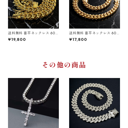
送料無料 喜平ネックレス 60c
送料無料 喜平ネックレス 60c
m 50cm 45cm 幅16mm 18K
m 50cm 幅14mm 18K刻印あ
¥19,800
¥17,800
刻印あり サージカルステンレ
り サージカルステンレス 316L
ス 316L 金属アレルギー対応
金属アレルギー対応 ゴールド
ゴールド 喜平チェーン マイア
喜平チェーン マイアミキュー
ミキューバン キューバンリン
バン キューバンリンク ゴール
ク ゴールドチェーン ステンレ
ドチェーン ステンレスチェー
スチェーン ヒップホップ スト
ン ヒップホップ ストリート
その他の商品
リート