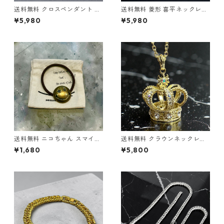
送料無料 クロスペンダント テ
送料無料 菱形 喜平ネックレス
ニスチェーン付 60cm 50cm
60cm 50cm 45cm 幅14mm
¥5,980
¥5,980
45cm 幅4mm テニスネックレ
喜平チェーン シルバー シルバ
ス シルバー ネックレスチェー
ーネックレス マイアミキュー
ン シルバーネックレス CZダイ
バン キューバンリンク マイア
ヤモンド ブリンブリン ヒップ
ミプロングキューバン ネック
ホップ HIPHOP ストリート ラ
レスチェーン ブリンブリン 極
グジュアリー
太 HIPHOPジュエリー ヒップ
ホップ ストリート
送料無料 ニコちゃん スマイル
送料無料 クラウンネックレス
ヘアゴム アンティーク ゴール
70cm 王冠モチーフ ゴールド
¥1,680
¥5,800
ド ヘアゴムブレス 髪留め レデ
ネックレス クラウンペンダン
ィース メンズ コンチョ 星 ス
ト ゴールド ネックレス ビッグ
ター ヘアアクセサリー ポニー
サイズ 特大 ロリータ 原宿系
テール 韓国 ストリート カジュ
地雷系 サブカル ロック メンズ
アル プレゼント
レディース ストリート ヒップ
ホップ