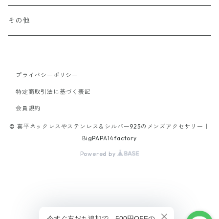
65cm
70cm
40cm
16cm
45cm
50cm
19cm
20cm
60cm
20cm
other
Stone
k10
Titanium
Surgical Stainless
その他
19cm
40cm
45cm
21.5cm
18cm
50cm
18cm
stone
tungsten
alloy
Titanium
65cm
40cm
21cm
45cm
プライバシーポリシー
20cm
brass
特定商取引法に基づく表記
42cm
16cm
70cm
18cm
会員規約
alloy
47cm
© 喜平ネックレスやステンレス＆シルバー925のメンズアクセサリー｜
17cm
52cm
19cm
BigPAPA14factory
Powered by
19cm
46cm
21.5cm
20.5cm
47cm
21.5cm
56cm