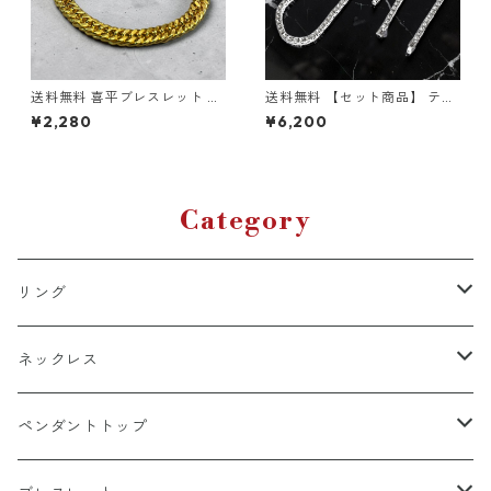
送料無料 喜平ブレスレット ダ
送料無料 【セット商品】 テニ
ブル 20cm 幅8mm ステンレ
スネックレス 60cm 50cm 45
¥2,280
¥6,200
スブレスレット ゴールド サー
cm テニスブレスレット 20cm
ジカルステンレス 金属アレル
幅4mm シルバー テニスチェ
ギー対応 アレルギーフリー 喜
ーン テニスブレス シルバーチ
平ブレス ゴールドブレス マイ
ェーン シルバーネックレス シ
アミキューバン キューバンリ
ルバーブレス ブリンブリン HI
ンク 韓国ファッション ストリ
PHOP ヒップホップ ストリー
Category
ート ヒップホップ
ト 高級感 ラグジュアリー
リング
k18
ネックレス
15号以上
platinum
k18
ペンダントトップ
13号以下
15号以上
60cm