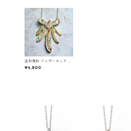
送料無料 フェザーネックレ
ス 50cm セットフェザー イ
¥4,800
ーグル付 先金 上金 5枚 イー
グルフック ホイール付 ネイ
ティブ系 インディアンジュ
エリー アメカジ ストリート