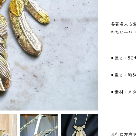
各著名人も
きたい一品
⚫︎長さ：5
⚫︎重さ：約5
⚫︎素材：メ
流行に左右