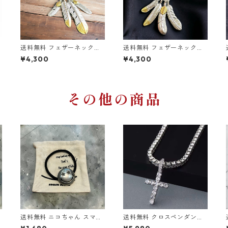
送料無料 フェザーネックレ
送料無料 フェザーネックレ
ス 50cm セットフェザー 先
ス 50cm セットフェザー 先
¥4,300
¥4,300
金 上金 4枚 イーグルフック
金 上金 4枚 イーグルフック
ホイール付 ネイティブ系 イ
ホイール付 ネイティブ系 イ
ンディアンジュエリー アメ
ンディアンジュエリー アメ
カジ ストリート
カジ ストリート
その他の商品
送料無料 ニコちゃん スマイ
送料無料 クロスペンダント
ゴ
ル ヘアゴム アンティーク シ
テニスチェーン付 60cm 50