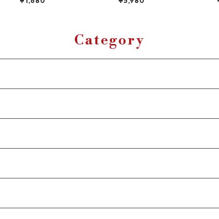
¥1,680
¥5,980
ルバー ヘアゴムブレス 髪留
cm 45cm 幅4mm テニスネ
チ
め レディース メンズ コンチ
ックレス シルバー ネックレ
リ
ョ 星 スター ヘアアクセサリ
スチェーン シルバーネック
リ
ー ポニーテール 韓国 ストリ
レス CZダイヤモンド ブリン
ート カジュアル プレゼント
ブリン ヒップホップ HIPHO
Category
P ストリート ラグジュアリ
ー