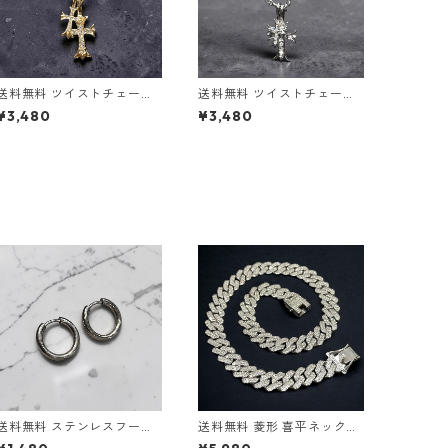
送料無料 ツイストチェーン
送料無料 ツイストチェーン
付き ダブルクロスネックレ
付き ダブルクロスネックレ
¥3,480
¥3,480
ス 60cm ゴールド クロスペ
ス 60cm シルバー クロスペ
ンダント クロスチャーム 2
ンダント クロスチャーム 2
連 ゴールドネックレス ツイ
連 シルバーネックレス ツイ
ストチェーン CZダイヤモン
ストチェーン CZダイヤモン
ド パヴェ ブリンブリン 十字
ド パヴェ ブリンブリン 十字
架 ヒップホップ HIPHOP ス
架 ヒップホップ HIPHOP ス
トリート 韓国ファッション
トリート 韓国ファッション
メンズ
メンズ
送料無料 ステンレスフープ
送料無料 菱形 喜平ネックレ
ピアス 両耳用 2個セット 18
ス 60cm 50cm 45cm 幅14