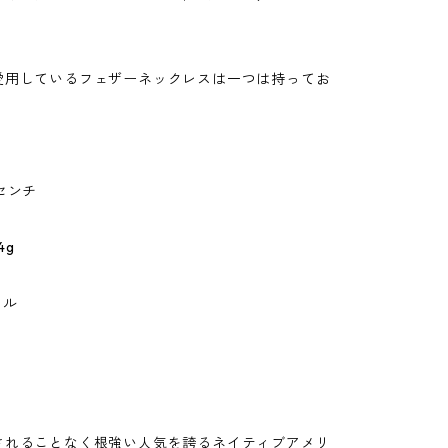
愛用しているフェザーネックレスは一つは持ってお
！
0センチ
4g
タル
されることなく根強い人気を誇るネイティブアメリ