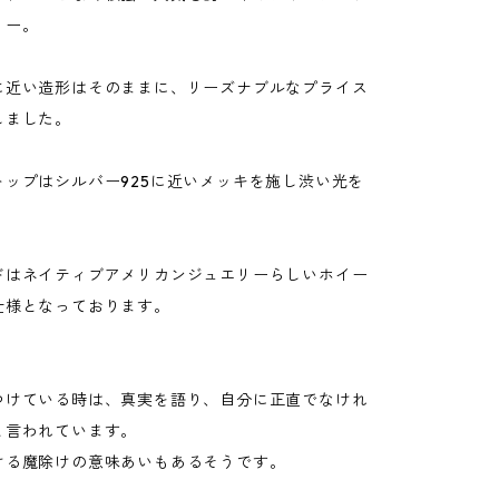
リー。
に近い造形はそのままに、リーズナブルなプライス
しました。
トップはシルバー925に近いメッキを施し渋い光を
ドはネイティブアメリカンジュエリーらしいホイー
仕様となっております。
つけている時は、真実を語り、自分に正直でなけれ
と言われています。
ける魔除けの意味あいもあるそうです。