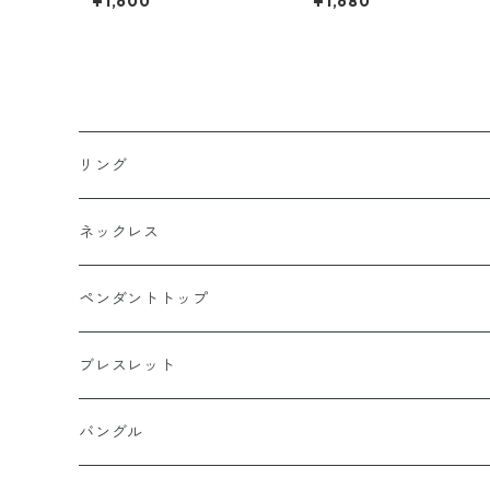
¥1,600
¥1,680
変色なし 金属アレルギー対
ールド ヘアゴムブレス 髪留
応 シルバー 喜平チェーン 喜
め レディース メンズ コン
平ダブル マイアミキューバ
ョ 星 スター ヘアアクセサ
ン キューバンリンク チタン
ー ポニーテール 韓国 スト
ネックレス チタンチェーン
ート カジュアル プレゼント
ヒップホップ HIPHOP スト
リート
リング
k18
ネックレス
15号以上
platinum
k18
ペンダントトップ
13号以下
15号以上
60cm
silver925
platinum
k18
ブレスレット
13号以下
55cm
15号以上
60cm
Gold Plating
silver925
k24
k18
バングル
50cm
13号以下
55cm