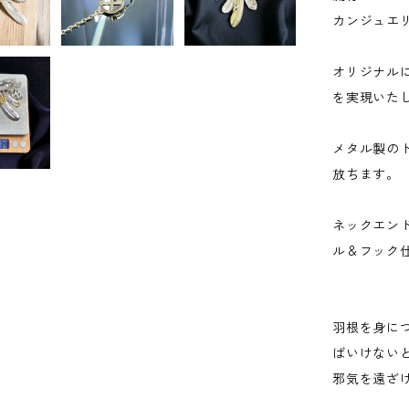
カンジュエ
オリジナル
を実現いた
メタル製の
放ちます。
ネックエン
ル＆フック
羽根を身に
ばいけない
邪気を遠ざ