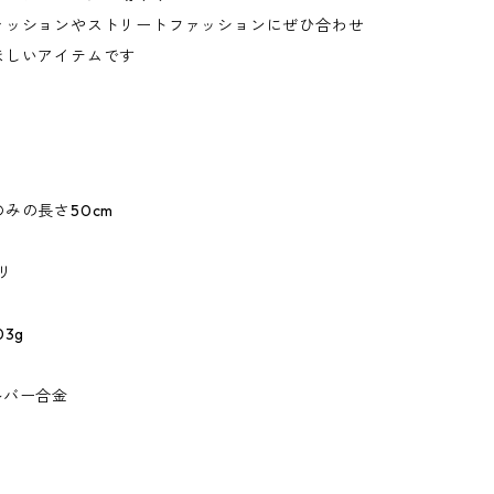
ァッションやストリートファッションにぜひ合わせ
ほしいアイテムです
みの長さ50cm
リ
03g
ルバー合金