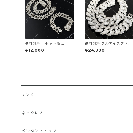
送料無料 【セット商品】 菱
送料無料 フルアイスアウト
形 喜平ネックレス 50cm 45
喜平ネックレス 50cm 45c
¥12,000
¥24,800
cm 喜平ブレスレット 20cm
m 幅23mm 喜平チェーン 
幅20mm シルバー アイスア
イアミキューバン キューバ
ウト 喜平チェーン 喜平ブレ
ンリンク シルバー ネックレ
ス マイアミプロングキュー
スチェーン CZダイヤ パヴ
バン キューバンリンク ブリ
ブリンブリン 極太 ラグジュ
ンブリン 極太 ヒップホップ
アリー ヒップホップジュエ
ストリート
リー ストリート
リング
k18
ネックレス
15号以上
platinum
k18
ペンダントトップ