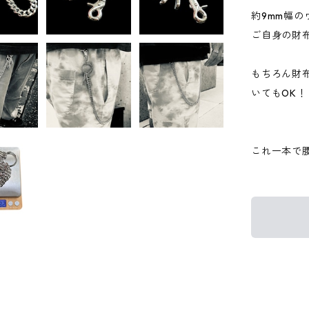
約9mm幅
ご自身の財
もちろん財
いてもOK！
これ一本で