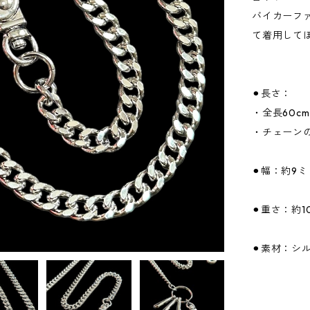
バイカーフ
て着用して
⚫︎長さ：
・全長60cm
・チェーンの
⚫︎幅：約9ミ
⚫︎重さ：約1
⚫︎素材：シ