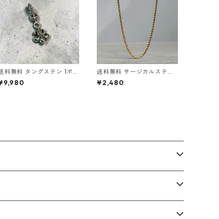
送料無料 タングステン 1ボー
送料無料 サージカルステン
ルBSフレアチャーム ペンダ
レス ロープチェーン 60cm
¥9,980
¥2,480
ントトップ ワンボールBSフ
50cm 45cm 幅3mm ステン
レア ユリの紋章 百合 モチー
レスチェーン ゴールド ロー
フ メンズ ネックレストップ
プネックレス ネックレスチ
シルバーカラー ゴシック ス
ェーン ステンレスネックレ
トリート ロック バイカー ア
ス 金属アレルギー対応 アレ
クセサリー 高耐久 傷に強い
ルギーフリー ゴールドチェ
ーン ゴールドネックレス メ
ンズ レディース ストリート