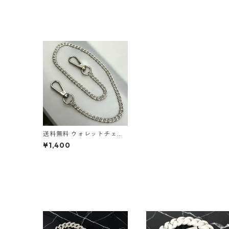
送料無料 ウォレットチェー
ン 53cm 幅6mm 喜平 喜平
¥1,400
チェーン ウエストチェーン
シルバー バイカー ストリー
ト 財布