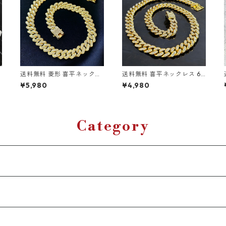
送料無料 菱形 喜平ネックレ
送料無料 喜平ネックレス 60
ス 60cm 50cm 45cm 幅14
cm 50cm 45cm 幅13mm 喜
¥5,980
¥4,980
マ
mm 喜平チェーン ゴールド
平チェーン マイアミキュー
ゴールドネックレス マイア
バン ゴールド ネックレスチ
ミキューバン キューバンリ
ェーン ゴールドチェーン ブ
ェ
ンク ネックレスチェーン CZ
リンブリン HIPHOP ヒップ
ダイヤモンド ブリンブリン
ホップ ストリート
Category
極太 HIPHOPジュエリー ヒ
ップホップ ストリート