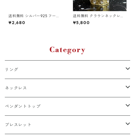
送料無料 シルバー925 フープ
送料無料 クラウンネックレス
ピアス 両耳用 2個セット 18G 1
70cm 王冠モチーフ ゴールド
¥2,680
¥5,800
2mm シルバー silver925 ピア
ネックレス クラウンペンダン
ス 輪っかピアス リングピアス
ト ゴールド ネックレス ビッグ
ハード系 トライバル バリスタ
サイズ 特大 ロリータ 原宿系
イル シンプル ストリート 韓国
地雷系 サブカル ロック メンズ
ファッション
レディース ストリート ヒップ
ホップ
Category
リング
k18
ネックレス
15号以上
platinum
k18
ペンダントトップ
13号以下
15号以上
60cm
silver925
platinum
k18
ブレスレット