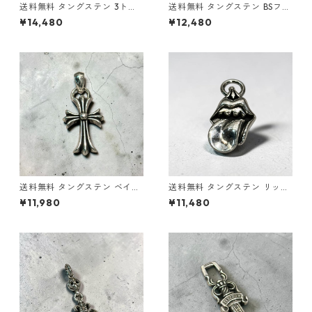
送料無料 タングステン 3トリ
送料無料 タングステン BSフレ
ンケッツペンダント ペンダン
アペンダントベイル ペンダン
¥14,480
¥12,480
トトップ トリンケッツ 剣モチ
トトップ ユリの紋章 百合 モチ
ーフ ダガーペンダント 短剣 メ
ーフ メンズ ネックレストップ
ンズ ネックレストップ シルバ
シルバーカラー ゴシック スト
ーカラー ゴシック ストリート
リート ロック バイカー アクセ
ロック バイカー アクセサリー
サリー 高耐久 傷に強い
高耐久 傷に強い
送料無料 タングステン ベイル
送料無料 タングステン リップ
クロスペンダント ペンダント
アンドタンペンダント ペンダ
¥11,980
¥11,480
トップ 十字架 クロス モチーフ
ントトップ リップ&タン ベロ
メンズ ネックレストップ シル
モチーフ メンズ ネックレスト
バーカラー ゴシック ストリー
ップ シルバーカラー ローリン
ト ロック バイカー アクセサリ
グストーンズ ゴシック ストリ
ー 高耐久 傷に強い
ート ロック バイカー アクセサ
リー 高耐久 傷に強い