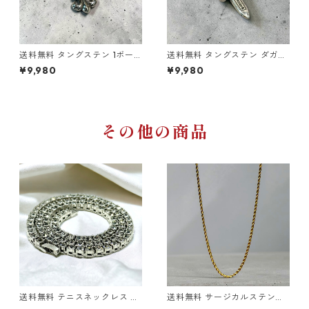
送料無料 タングステン 1ボー
送料無料 タングステン ダガー
ルBSフレアチャーム ペンダン
ペンダント ペンダントトップ
¥9,980
¥9,980
トトップ ワンボールBSフレア
ダガーチャーム 剣モチーフ メ
ユリの紋章 百合 モチーフ メン
ンズ ネックレストップ シルバ
ズ ネックレストップ シルバー
ーカラー ゴシック ストリート
カラー ゴシック ストリート ロ
ロック バイカー アクセサリー
ック バイカー アクセサリー 高
高耐久 傷に強い
耐久 傷に強い
その他の商品
送料無料 テニスネックレス 6
送料無料 サージカルステンレ
0cm 50cm 45cm 幅4mm テ
ス ロープチェーン 60cm 50c