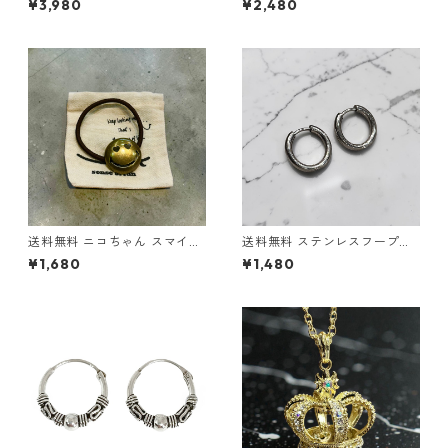
¥3,980
¥2,480
ニスチェーン シルバー ブリン
m 45cm 幅3mm ステンレス
ブリン ネックレスチェーン シ
チェーン ゴールド ロープネッ
ルバーチェーン シルバーネッ
クレス ネックレスチェーン ス
クレス ヒップホップ HIPHOP
テンレスネックレス 金属アレ
ストリート 韓国ファッション
ルギー対応 アレルギーフリー
高級感 ラグジュアリー
ゴールドチェーン ゴールドネ
ックレス メンズ レディース ス
トリート
送料無料 ニコちゃん スマイル
送料無料 ステンレスフープピ
ヘアゴム アンティーク ゴール
アス 両耳用 2個セット 18G 内
¥1,680
¥1,480
ド ヘアゴムブレス 髪留め レデ
径12mm シルバー ピアス 輪っ
ィース メンズ コンチョ ハート
かピアス リングピアス サージ
ヘアアクセサリー ポニーテー
カルステンレス 金属アレルギ
ル 韓国 ストリート カジュアル
ー対応 アレルギーフリー シン
プレゼント
プル ストリート ヒップホップ
HIPHOP 韓国ファッション