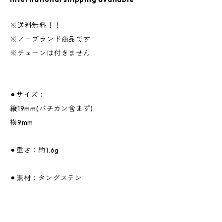
※送料無料！！
※ノーブランド商品です
※チェーンは付きません
⚫︎サイズ：
縦19mm(バチカン含まず)
横9mm
⚫︎重さ：約1.6g
⚫︎素材：タングステン