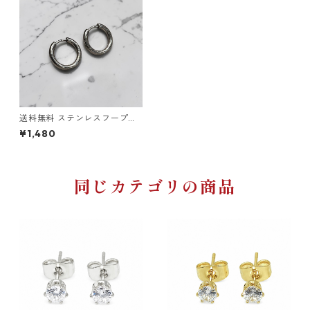
送料無料 ステンレスフープピ
アス 両耳用 2個セット 18G 内
¥1,480
径12mm シルバー ピアス 輪っ
かピアス リングピアス サージ
カルステンレス 金属アレルギ
ー対応 アレルギーフリー シン
プル ストリート ヒップホップ
同じカテゴリの商品
HIPHOP 韓国ファッション