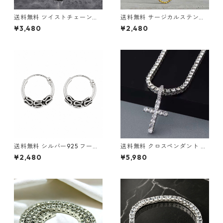
送料無料 ツイストチェーン付
送料無料 サージカルステンレ
き ダブルクロスネックレス 6
ス ロープチェーン 60cm 50c
¥3,480
¥2,480
0cm シルバー クロスペンダン
m 45cm 幅3mm ステンレス
ト クロスチャーム 2連 シルバ
チェーン ゴールド ロープネッ
ーネックレス ツイストチェー
クレス ネックレスチェーン ス
ン CZダイヤモンド パヴェ ブ
テンレスネックレス 金属アレ
リンブリン 十字架 ヒップホッ
ルギー対応 アレルギーフリー
プ HIPHOP ストリート 韓国フ
ゴールドチェーン ゴールドネ
ァッション メンズ
ックレス メンズ レディース ス
トリート
送料無料 シルバー925 フープ
送料無料 クロスペンダント テ
ピアス 両耳用 2個セット 18G 1
ニスチェーン付 60cm 50cm
¥2,480
¥5,980
0mm シルバー silver925 ピ
45cm 幅4mm テニスネックレ
アス 輪っかピアス リングピア
ス シルバー ネックレスチェー
ス ハード系 トライバル バリス
ン シルバーネックレス CZダイ
タイル シンプル ストリート 韓
ヤモンド ブリンブリン ヒップ
国ファッション
ホップ HIPHOP ストリート ラ
グジュアリー