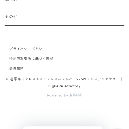
65cm
70cm
40cm
16cm
45cm
50cm
19cm
20cm
60cm
20cm
other
Stone
k10
Titanium
Surgical Stainless
その他
19cm
40cm
45cm
21.5cm
18cm
50cm
18cm
stone
tungsten
alloy
Titanium
65cm
40cm
21cm
45cm
プライバシーポリシー
20cm
brass
特定商取引法に基づく表記
42cm
16cm
70cm
18cm
会員規約
alloy
47cm
© 喜平ネックレスやステンレス＆シルバー925のメンズアクセサリー｜
17cm
52cm
19cm
BigPAPA14factory
Powered by
19cm
46cm
21.5cm
20.5cm
47cm