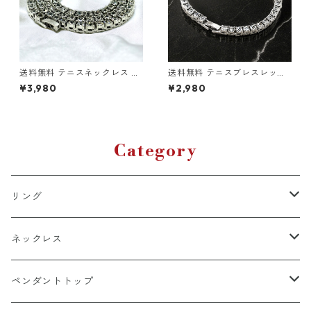
送料無料 テニスネックレス 6
送料無料 テニスブレスレット
0cm 50cm 45cm 幅4mm テ
20cm 幅4mm テニスブレス
¥3,980
¥2,980
ニスチェーン シルバー ブリン
テニスチェーン シルバー ブレ
ブリン ネックレスチェーン シ
スレット シルバーチェーン ブ
ルバーチェーン シルバーネッ
リンブリン ヒップホップ HIPH
クレス ヒップホップ HIPHOP
OP ストリート ラグジュアリ
ストリート 韓国ファッション
ー チェーンブレスレット CZダ
高級感 ラグジュアリー
イヤモンド 高級感
Category
リング
k18
ネックレス
15号以上
platinum
k18
ペンダントトップ