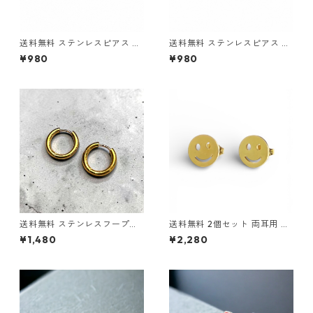
送料無料 ステンレスピアス 2
送料無料 ステンレスピアス 2
個セット 18G 4mmジルコニア
個セット 18G 4mmジルコニア
¥980
¥980
シルバー スタッドピアス 両耳
ゴールド スタッドピアス 両耳
用 サージカルステンレス 金属
用 サージカルステンレス 金属
アレルギー対応 アレルギーフ
アレルギー対応 アレルギーフ
リー ピアス シンプル CZダイ
リー ピアス シンプル CZダイ
ヤ 一粒ピアス シルバーピアス
ヤ 一粒ピアス ゴールドピアス
韓国ファッション ストリート
韓国ファッション ストリート
ヒップホップ
ヒップホップ
送料無料 ステンレスフープピ
送料無料 2個セット 両耳用 ス
アス 両耳用 2個セット 18G 内
マイリーフェイス スマイル ピ
¥1,480
¥2,280
径12mm ゴールド ピアス 輪っ
アス 18G ステンレスピアス ゴ
かピアス リングピアス サージ
ールド ゴールドピアス ニコち
カルステンレス 金属アレルギ
ゃん ユニセックス サージカル
ー対応 アレルギーフリー シン
ステンレス 金属アレルギー対
プル ストリート ヒップホップ
応 アレルギーフリー トレンド
HIPHOP 韓国ファッション
お洒落 ストリート かわいい