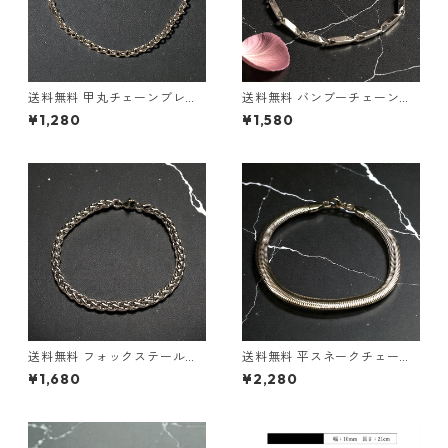
送料無料 甲丸チェーンブレス
送料無料 バンブーチェーンブ
レット 21cm 幅3mm ステンレ
レス 21cm 幅3mm ステンレス
¥1,280
¥1,580
ス ブレスレット シルバー 金属
ブレスレット シルバー 金属ア
アレルギー対応 シンプル 細身
レルギー対応 ステンレス カッ
重ね付け 華奢ブレス 韓国ファ
トデザインチェーンブレス ユ
ッション ストリート アクセサ
ニセックス 細身 ブレスレット
リー
韓国ファッション ストリート
シンプル モード系アクセサリ
ー
送料無料 フォックステールブ
送料無料 平スネークチェーン
レス スクリューチェーンブレ
ブレス 21cm 幅6mm ステンレ
¥1,680
¥2,280
ス 21cm 幅5mm ステンレス
ス ブレスレット シルバー メン
シルバー ブレスレット ステン
ズ 金属アレルギー対応 スネー
レスブレスレット スクリュー
クチェーン 韓国ファッション
チェーン メンズ 金属アレルギ
ストリートファッション シン
ー対応 ユニセックス 韓国ファ
プル お洒落 トレンド