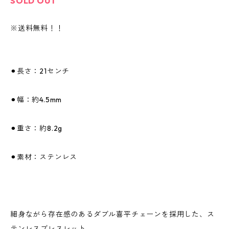
SOLD OUT
※送料無料！！
⚫︎長さ：21センチ
⚫︎幅：約4.5mm
⚫︎重さ：約8.2g
⚫︎素材：ステンレス
細身ながら存在感のあるダブル喜平チェーンを採用した、ス
テンレスブレスレット。