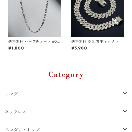
送料無料 ロープチェーン 60c
送料無料 菱形 喜平ネックレス
m 幅3mm チタン 変色なし 金
60cm 50cm 45cm 幅14mm
¥1,800
¥5,980
属アレルギー対応 ロープネッ
喜平チェーン シルバー シルバ
クレス シルバー チタンネック
ーネックレス マイアミキュー
レス チタンチェーン ネックレ
バン キューバンリンク マイア
ス チェーン ストリート HIPH
ミプロングキューバン ネック
OP ヒップホップ カジュアル
レスチェーン ブリンブリン 極
太 HIPHOPジュエリー ヒップ
Category
ホップ ストリート
リング
k18
ネックレス
15号以上
platinum
k18
ペンダントトップ