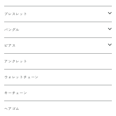
13号以下
15号以上
60cm
silver925
platinum
k18
ブレスレット
13号以下
55cm
15号以上
60cm
Gold Plating
silver925
k24
k18
バングル
50cm
13号以下
55cm
15号以上
60cm
22cm
Silver Plating
Gold Plating
platinum
platinum
k18
ピアス
45cm
50cm
13号以下
55cm
20cm
15号以上
60cm
Surgical Stainless
Silver Plating
silver925
silver925
platinum
k18
アンクレット
40cm
45cm
50cm
19cm
13号以下
55cm
15号以上
60cm
22cm
Titanium
Surgical Stainless
Gold Plating
Gold Plating
silver925
platinum
ウォレットチェーン
40cm
45cm
18cm
50cm
13号以下
55cm
21cm
15号以上
60cm
20cm
alloy
Titanium
Silver Plating
Silver Plating
Gold Plating
silver925
キーチェーン
40cm
17cm
45cm
50cm
20cm
13号以下
55cm
18cm
15号以上
60cm
20cm
brass
Surgical Stainless
Surgical Stainless
Silver Plating
Gold Plating
ヘアゴム