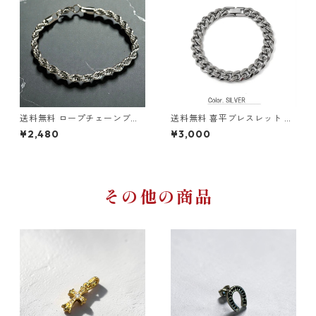
ッション ストリートファッシ
ョン シンプル アクセサリー
送料無料 ロープチェーンブレ
送料無料 喜平ブレスレット シ
スレット 21cm 幅5mm ステン
ングル 21cm 幅10mm 喜平ブ
¥2,480
¥3,000
レス シルバー ブレスレット ロ
レス サージカルステンレス 変
ープチェーン メンズ ステンレ
色なし 金属アレルギー対応 シ
スブレスレット 金属アレルギ
ルバー ブレスレット ステンレ
ー対応 ツイストチェーン スト
スブレス ステンレスチェーン
リート 韓国ファッション デザ
マイアミキューバン キューバ
インチェーン
ンリンク メンズ ヒップホップ
その他の商品
HIPHOP ストリート