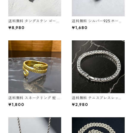
送料無料 タングステン ゴール
送料無料 シルバー925 ホース
ド ベビーファットクロスチャ
シューピアス 片耳用 18G シル
¥8,980
¥1,680
ーム ペンダントトップ ベビフ
バー silver925 ピアス スタッ
ァ リバーシブル クロスモチー
ドピアス シルバーピアス 幸運
フ 十字架 メンズ ネックレスト
モチーフ お守り 馬蹄 蹄鉄 ジ
ップ ゴールドカラー ゴールド
ルコニア ストリート 韓国ファ
チャーム ゴシック ストリート
ッション メンズ レディース
ロック バイカー アクセサリー
高耐久 傷に強い
送料無料 スネークリング 蛇 ヘ
送料無料 テニスブレスレット
ビ リング サイズ調整可能 FRE
20cm 幅4mm テニスブレス
¥1,800
¥2,980
Eサイズ フリーサイズ 指輪 チ
テニスチェーン シルバー ブレ
タン 金属アレルギー対応 ゴー
スレット シルバーチェーン ブ
ルド ゴールドリング 金運 運気
リンブリン ヒップホップ HIPH
上昇 お守り
OP ストリート ラグジュアリ
ー チェーンブレスレット CZダ
イヤモンド 高級感