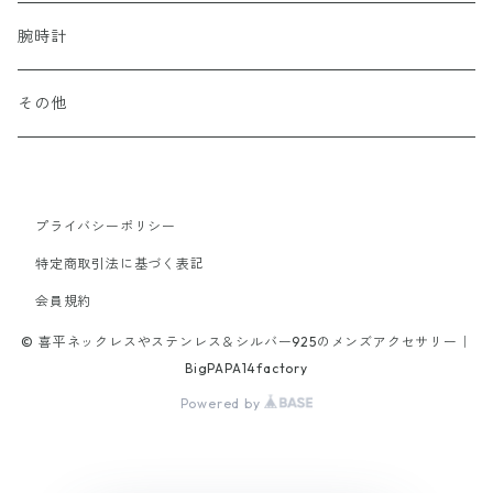
52cm
40cm
45cm
18cm
FREEサイズ
50cm
13号以下
55cm
18cm
22cm
alloy
Titanium
Titanium
Surgical Stainless
Silver Plating
腕時計
65cm
70cm
40cm
16cm
45cm
50cm
19cm
20cm
60cm
20cm
other
Stone
k10
Titanium
Surgical Stainless
その他
19cm
40cm
45cm
21.5cm
18cm
50cm
18cm
stone
tungsten
alloy
Titanium
65cm
40cm
21cm
45cm
プライバシーポリシー
20cm
brass
特定商取引法に基づく表記
42cm
16cm
70cm
18cm
会員規約
alloy
47cm
© 喜平ネックレスやステンレス＆シルバー925のメンズアクセサリー｜
17cm
52cm
19cm
BigPAPA14factory
Powered by
19cm
46cm
21.5cm
20.5cm
47cm