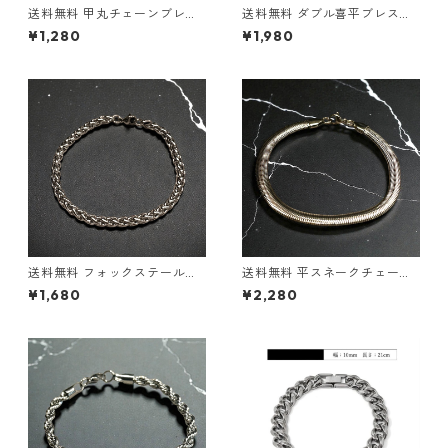
送料無料 甲丸チェーンブレス
送料無料 ダブル喜平ブレスレ
レット 21cm 幅3mm ステンレ
ット 21cm 幅4.5mm ステンレ
¥1,280
¥1,980
ス ブレスレット シルバー 金属
ス ブレスレット シルバー 金属
アレルギー対応 シンプル 細身
アレルギー対応 喜平ダブル 喜
重ね付け 華奢ブレス 韓国ファ
平ブレス 細身 重厚感 韓国ファ
ッション ストリート アクセサ
ッション ストリートファッシ
リー
ョン ヒップホップファッショ
ン アクセサリー
送料無料 フォックステールブ
送料無料 平スネークチェーン
レス スクリューチェーンブレ
ブレス 21cm 幅6mm ステンレ
¥1,680
¥2,280
ス 21cm 幅5mm ステンレス
ス ブレスレット シルバー メン
シルバー ブレスレット ステン
ズ 金属アレルギー対応 スネー
レスブレスレット スクリュー
クチェーン 韓国ファッション
チェーン メンズ 金属アレルギ
ストリートファッション シン
ー対応 ユニセックス 韓国ファ
プル お洒落 トレンド
ッション ストリートファッシ
ョン シンプル アクセサリー