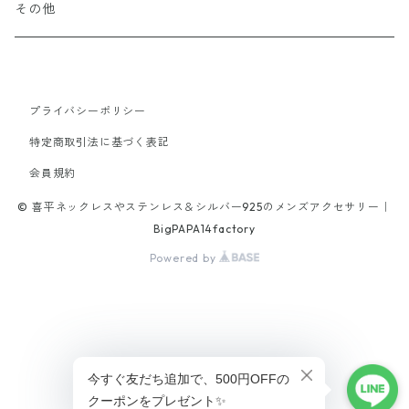
20cm
60cm
20cm
other
Stone
k10
Titanium
Surgical Stainless
その他
19cm
40cm
45cm
21.5cm
18cm
50cm
18cm
stone
tungsten
alloy
Titanium
65cm
40cm
21cm
45cm
プライバシーポリシー
20cm
brass
特定商取引法に基づく表記
42cm
16cm
70cm
18cm
会員規約
alloy
47cm
© 喜平ネックレスやステンレス＆シルバー925のメンズアクセサリー｜
17cm
52cm
19cm
BigPAPA14factory
Powered by
19cm
46cm
21.5cm
20.5cm
47cm
21.5cm
56cm
ショップに質問する