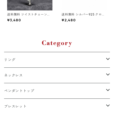
送料無料 ツイストチェーン付
送料無料 シルバー925 クロス
き ダブルクロスネックレス 6
ピアス 両耳用 2個セット 18G
¥3,480
¥2,480
0cm シルバー クロスペンダン
シルバー silver925 ピアス ス
ト クロスチャーム 2連 シルバ
タッドピアス 十字架ピアス ク
ーネックレス ツイストチェー
ロススタッド ポイントピアス
ン CZダイヤモンド パヴェ ブ
ロック ストリート 韓国ファッ
リンブリン 十字架 ヒップホッ
ション
プ HIPHOP ストリート 韓国フ
Category
ァッション メンズ
リング
k18
ネックレス
15号以上
platinum
k18
ペンダントトップ
13号以下
15号以上
60cm
silver925
platinum
k18
ブレスレット