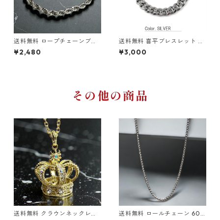
送料無料 ロープチェーンブレ
送料無料 喜平ブレスレット シ
スレット 21cm 幅5mm ステン
ングル 21cm 幅10mm 喜平ブ
¥2,480
¥3,000
レス シルバー ブレスレット ロ
レス サージカルステンレス 変
ープチェーン メンズ ステンレ
色なし 金属アレルギー対応 シ
スブレスレット 金属アレルギ
ルバー ブレスレット ステンレ
ー対応 ツイストチェーン スト
スブレス ステンレスチェーン
リート 韓国ファッション デザ
マイアミキューバン キューバ
インチェーン
ンリンク メンズ ヒップホップ
その他の商品
HIPHOP ストリート
送料無料 クラウンネックレス
送料無料 ロールチェーン 60c