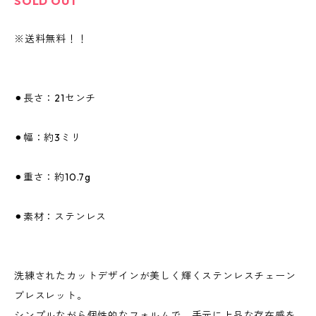
SOLD OUT
※送料無料！！
⚫︎長さ：21センチ
⚫︎幅：約3ミリ
⚫︎重さ：約10.7g
⚫︎素材：ステンレス
洗練されたカットデザインが美しく輝くステンレスチェーン
ブレスレット。
シンプルながら個性的なフォルムで、手元に上品な存在感を