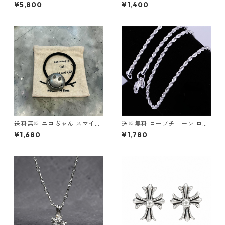
70cm 王冠モチーフ ゴールド
m 幅2mm チタン 変色なし 金
¥5,800
¥1,400
ネックレス クラウンペンダン
属アレルギー対応 甲丸チェー
ト ゴールド ネックレス ビッグ
ン シルバー チタンネックレス
サイズ 特大 ロリータ 原宿系
チタンチェーン ネックレス チ
地雷系 サブカル ロック メンズ
ェーン ストリート 韓国ファッ
レディース ストリート ヒップ
ション カジュアル
ホップ
送料無料 ニコちゃん スマイル
送料無料 ロープチェーン ロー
ヘアゴム アンティーク シルバ
プネックレス 56cm 52cm 47c
¥1,680
¥1,780
ー ヘアゴムブレス 髪留め レデ
m 45cm 幅4mm メタル合金
ィース メンズ コンチョ ヘアア
デザインチェーン シルバー ネ
クセサリー ポニーテール 韓国
ックレスチェーン ネジ巻きチ
ストリート カジュアル プレゼ
ェーン スクリューチェーン ツ
ント
イストデザイン ストリート カ
ジュアル 韓国ファッション