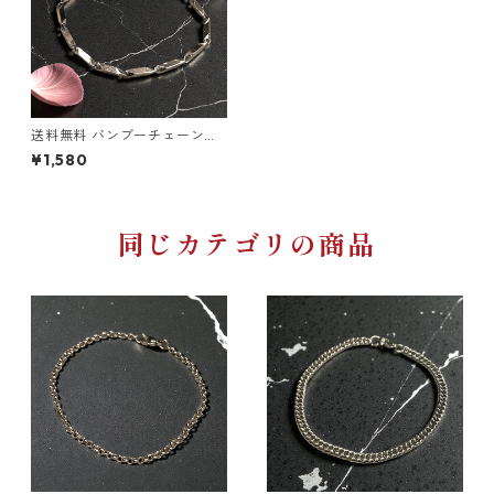
送料無料 バンブーチェーンブ
レス 21cm 幅3mm ステンレス
¥1,580
ブレスレット シルバー 金属ア
レルギー対応 ステンレス カッ
トデザインチェーンブレス ユ
ニセックス 細身 ブレスレット
韓国ファッション ストリート
同じカテゴリの商品
シンプル モード系アクセサリ
ー