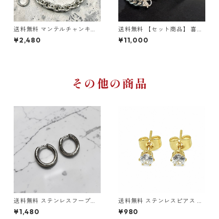
送料無料 マンテルチャンキー
送料無料 【セット商品】 喜平
チェーンブレスレット 20cm 1
ネックレス 50cm 喜平ブレス
¥2,480
¥11,000
8cm 幅9.5mm サージカルステ
レット 20cm 幅15mm サージ
ンレス ステンレスブレス あず
カルステンレス 316L 金属アレ
きチェーン トグル式 マンテル
ルギー対応 シルバー 喜平チェ
式 極太ブレス 金属アレルギー
ーン マイアミキューバン キュ
対応 メンズ レディース ストリ
ーバンリンク ステンレスネッ
ート トレンドアクセ
クレス ステンレスチェーン ス
その他の商品
テンレスブレスレット ヒップ
ホップ HIPHOP ストリート
送料無料 ステンレスフープピ
送料無料 ステンレスピアス 2
アス 両耳用 2個セット 18G 内
個セット 18G 4mmジルコニア
¥1,480
¥980
径12mm シルバー ピアス 輪っ
ゴールド スタッドピアス 両耳