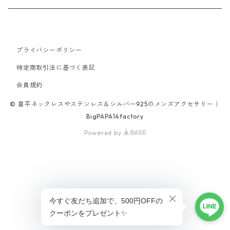
19cm
40cm
45cm
21.5cm
18cm
50cm
18cm
stone
tungsten
alloy
Titanium
65cm
40cm
21cm
45cm
プライバシーポリシー
20cm
brass
特定商取引法に基づく表記
42cm
16cm
70cm
18cm
会員規約
alloy
47cm
© 喜平ネックレスやステンレス＆シルバー925のメンズアクセサリー｜
17cm
52cm
19cm
BigPAPA14factory
Powered by
19cm
46cm
21.5cm
20.5cm
47cm
21.5cm
56cm
ショップに質問する