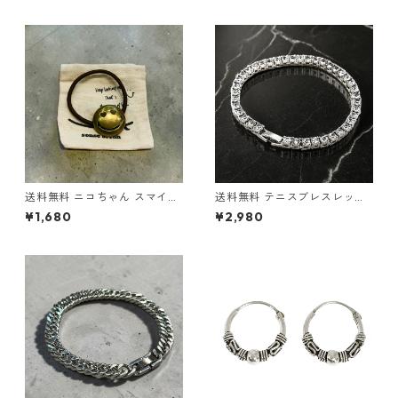
かピアス リングピアス サージ
用 サージカルステンレス 金属
カルステンレス 金属アレルギ
アレルギー対応 アレルギーフ
ー対応 アレルギーフリー シン
リー ピアス シンプル CZダイ
プル ストリート ヒップホップ
ヤ 一粒ピアス ゴールドピアス
HIPHOP 韓国ファッション
韓国ファッション ストリート
ヒップホップ
送料無料 ニコちゃん スマイル
送料無料 テニスブレスレット
ヘアゴム アンティーク ゴール
20cm 幅4mm テニスブレス
¥1,680
¥2,980
ド ヘアゴムブレス 髪留め レデ
テニスチェーン シルバー ブレ
ィース メンズ コンチョ ハート
スレット シルバーチェーン ブ
ヘアアクセサリー ポニーテー
リンブリン ヒップホップ HIPH
ル 韓国 ストリート カジュアル
OP ストリート ラグジュアリ
プレゼント
ー チェーンブレスレット CZダ
イヤモンド 高級感