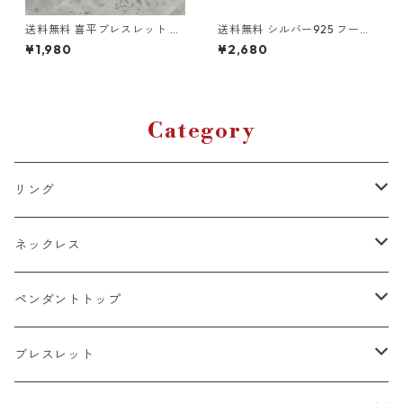
送料無料 喜平ブレスレット ダ
送料無料 シルバー925 フープ
ブル 20cm 幅8mm ステンレ
ピアス 両耳用 2個セット 18G 1
¥1,980
¥2,680
スブレスレット シルバー サー
2mm シルバー silver925 ピア
ジカルステンレス 金属アレル
ス 輪っかピアス リングピアス
ギー対応 アレルギーフリー 喜
ハード系 トライバル バリスタ
平ブレス シルバーブレス マイ
イル シンプル ストリート 韓国
アミキューバン キューバンリ
ファッション
ンク 韓国ファッション ストリ
Category
ートファッション ヒップホッ
プファッション アクセサリー
リング
k18
ネックレス
15号以上
platinum
k18
ペンダントトップ
13号以下
15号以上
60cm
silver925
platinum
k18
ブレスレット
13号以下
55cm