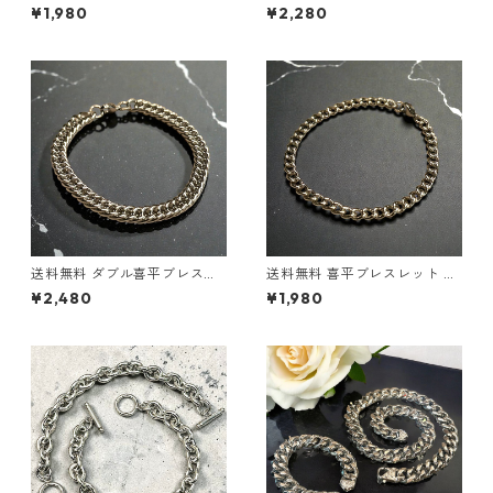
ブル 20cm 幅8mm ステンレ
ブル 20cm 幅8mm ステンレ
¥1,980
¥2,280
スブレスレット シルバー サー
スブレスレット ゴールド サー
ジカルステンレス 金属アレル
ジカルステンレス 金属アレル
ギー対応 アレルギーフリー 喜
ギー対応 アレルギーフリー 喜
平ブレス シルバーブレス マイ
平ブレス ゴールドブレス マイ
アミキューバン キューバンリ
アミキューバン キューバンリ
ンク 韓国ファッション ストリ
ンク 韓国ファッション ストリ
ートファッション ヒップホッ
ート ヒップホップ
プファッション アクセサリー
送料無料 ダブル喜平ブレスレ
送料無料 喜平ブレスレット 2
ット 20cm 幅7.5mm ステンレ
0cm 幅5mm ステンレス ステ
¥2,480
¥1,980
ス 喜平チェーン シルバー ブレ
ンレスブレス シルバー ブレス
スレット 喜平ダブル 喜平ブレ
レット 金属アレルギー対応 喜
ス メンズ 金属アレルギー対応
平チェーンブレスレット メン
ストリート ヒップホップ 韓国
ズ レディース 細身 シンプル
ファッション 幅広ブレス
韓国ファッション ストリート
ファッション 小ぶり ユニセッ
クス アクセサリー