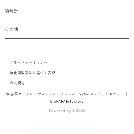
52cm
40cm
45cm
18cm
FREEサイズ
50cm
13号以下
55cm
18cm
22cm
alloy
Titanium
Titanium
Surgical Stainless
Silver Plating
腕時計
65cm
70cm
40cm
16cm
45cm
50cm
19cm
20cm
60cm
20cm
other
Stone
k10
Titanium
Surgical Stainless
その他
19cm
40cm
45cm
21.5cm
18cm
50cm
18cm
stone
tungsten
alloy
Titanium
65cm
40cm
21cm
45cm
プライバシーポリシー
20cm
brass
特定商取引法に基づく表記
42cm
16cm
70cm
18cm
会員規約
alloy
47cm
© 喜平ネックレスやステンレス＆シルバー925のメンズアクセサリー｜
17cm
52cm
19cm
BigPAPA14factory
Powered by
19cm
46cm
21.5cm
20.5cm
47cm