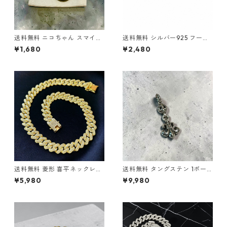
送料無料 ニコちゃん スマイル
送料無料 シルバー925 フープ
ヘアゴム アンティーク ゴール
ピアス 両耳用 2個セット 18G 1
¥1,680
¥2,480
ド ヘアゴムブレス 髪留め レデ
0mm シルバー silver925 ピ
ィース メンズ コンチョ 星 ス
アス 輪っかピアス リングピア
ター ヘアアクセサリー ポニー
ス ハード系 トライバル バリス
テール 韓国 ストリート カジュ
タイル シンプル ストリート 韓
アル プレゼント
国ファッション
送料無料 菱形 喜平ネックレス
送料無料 タングステン 1ボー
60cm 50cm 45cm 幅14mm
ルBSフレアチャーム ペンダン
¥5,980
¥9,980
喜平チェーン ゴールド ゴール
トトップ ワンボールBSフレア
ドネックレス マイアミキュー
ユリの紋章 百合 モチーフ メン
バン キューバンリンク ネック
ズ ネックレストップ シルバー
レスチェーン CZダイヤモンド
カラー ゴシック ストリート ロ
ブリンブリン 極太 HIPHOPジ
ック バイカー アクセサリー 高
ュエリー ヒップホップ ストリ
耐久 傷に強い