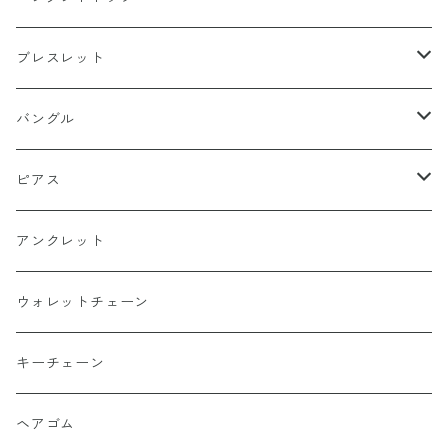
13号以下
15号以上
60cm
silver925
platinum
k18
ブレスレット
13号以下
55cm
15号以上
60cm
Gold Plating
silver925
k24
k18
バングル
50cm
13号以下
55cm
15号以上
60cm
22cm
Silver Plating
Gold Plating
platinum
platinum
k18
ピアス
45cm
50cm
13号以下
55cm
20cm
15号以上
60cm
Surgical Stainless
Silver Plating
silver925
silver925
platinum
k18
アンクレット
40cm
45cm
50cm
19cm
13号以下
55cm
15号以上
60cm
22cm
Titanium
Surgical Stainless
Gold Plating
Gold Plating
silver925
platinum
ウォレットチェーン
40cm
45cm
18cm
50cm
13号以下
55cm
21cm
15号以上
60cm
20cm
alloy
Titanium
Silver Plating
Silver Plating
Gold Plating
silver925
キーチェーン
40cm
17cm
45cm
50cm
20cm
13号以下
55cm
18cm
15号以上
60cm
20cm
brass
Surgical Stainless
Surgical Stainless
Silver Plating
Gold Plating
ヘアゴム