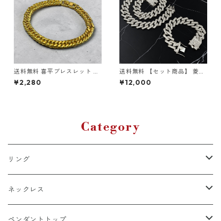
ート
送料無料 喜平ブレスレット ダ
送料無料 【セット商品】 菱形
ブル 20cm 幅8mm ステンレ
喜平ネックレス 50cm 45cm
¥2,280
¥12,000
スブレスレット ゴールド サー
喜平ブレスレット 20cm 幅20
ジカルステンレス 金属アレル
mm シルバー アイスアウト 喜
ギー対応 アレルギーフリー 喜
平チェーン 喜平ブレス マイア
平ブレス ゴールドブレス マイ
ミプロングキューバン キュー
アミキューバン キューバンリ
バンリンク ブリンブリン 極太
ンク 韓国ファッション ストリ
ヒップホップ ストリート
Category
ート ヒップホップ
リング
k18
ネックレス
15号以上
platinum
k18
ペンダントトップ