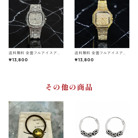
ート 高級感 存在感抜群
ウォッチ
送料無料 全面フルアイスアウ
送料無料 全面フルアイスアウ
ト スクエアフェイス 高級感M
トウォッチ ステンレス製 ラグ
¥13,800
¥13,800
AXウォッチ ステンレス製 CZ
ジュアリー腕時計 ゴールド メ
ダイヤモンド ブリンブリン腕
ンズ ストリート ヒップホップ
時計 メンズ シルバー 重厚感13
CZダイヤモンド 重厚感142g
2g ストリート ヒップホップ
存在感抜群 高級感 ジュエリー
ラグジュアリースタイルに最
ウォッチ
適
その他の商品