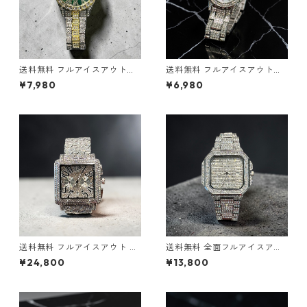
送料無料 フルアイスアウトウ
送料無料 フルアイスアウトウ
ォッチ メンズ ステンレス腕時
ォッチ メンズ ステンレス腕時
¥7,980
¥6,980
計 CZダイヤモンド シルバー
計 CZダイヤモンド シルバー
高級感 HIPHOP ストリート B
高級感 HIPHOP ストリート B
系 キラキラ ラグジュアリー ブ
系 キラキラ ラグジュアリー ブ
リンブリン グリーン コーデ映
リンブリン 重ね付け コーデ映
え
え
送料無料 フルアイスアウト ス
送料無料 全面フルアイスアウ
クエアウォッチ メンズ腕時計
トウォッチ ステンレス製 ラグ
¥24,800
¥13,800
全面CZダイヤモンド ステンレ
ジュアリー腕時計 シルバー メ
ス 重厚190g シルバー ビッグ
ンズ ストリート ヒップホップ
フェイス ラグジュアリー ブリ
CZダイヤモンド 重厚感142g
ンブリン ヒップホップ ストリ
存在感抜群 高級感 ジュエリー