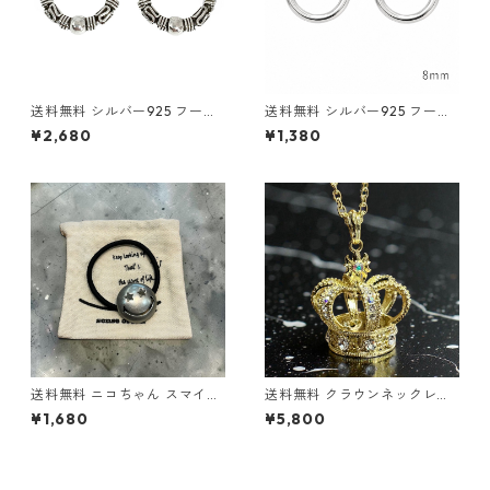
送料無料 シルバー925 フープ
送料無料 シルバー925 フープ
ピアス 両耳用 2個セット 18G 1
ピアス 両耳用 2個セット 18G
¥2,680
¥1,380
2mm シルバー silver925 ピア
8mm シルバー silver925 ピア
ス 輪っかピアス リングピアス
ス 輪っかピアス リングピアス
ハード系 トライバル バリスタ
シンプル ストリート ヒップホ
イル シンプル ストリート 韓国
ップ HIPHOP 韓国ファッショ
ファッション
ン
送料無料 ニコちゃん スマイル
送料無料 クラウンネックレス
ヘアゴム アンティーク シルバ
70cm 王冠モチーフ ゴールド
¥1,680
¥5,800
ー ヘアゴムブレス 髪留め レデ
ネックレス クラウンペンダン
ィース メンズ コンチョ 星 ス
ト ゴールド ネックレス ビッグ
ター ヘアアクセサリー ポニー
サイズ 特大 ロリータ 原宿系
テール 韓国 ストリート カジュ
地雷系 サブカル ロック メンズ