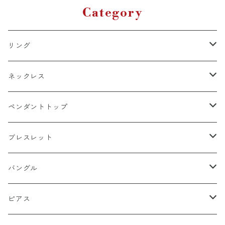
アル プレゼント
レディース ストリート ヒップ
ホップ
Category
リング
k18
ネックレス
15号以上
platinum
k18
ペンダントトップ
13号以下
15号以上
60cm
silver925
platinum
k18
ブレスレット
13号以下
55cm
15号以上
60cm
Gold Plating
silver925
k24
k18
バングル
50cm
13号以下
55cm
15号以上
60cm
22cm
Silver Plating
Gold Plating
platinum
platinum
k18
ピアス
45cm
50cm