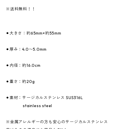
※送料無料！！
⚫︎大きさ：約65mm×約55mm
⚫︎厚み：4.0〜5.0mm
⚫︎内径：約16.0cm
⚫︎重さ：約20g
⚫︎素材：サージカルステンレス SUS316L
stainless steel
※金属アレルギーの方も安心のサージカルステンレス