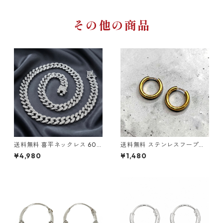
テンレスブレスレット ステン
レスバングル 金属アレルギー
対応 ストリート トレンド
その他の商品
送料無料 喜平ネックレス 60c
送料無料 ステンレスフープピ
m 50cm 45cm 幅13mm 喜平
アス 両耳用 2個セット 18G 内
¥4,980
¥1,480
チェーン マイアミキューバン
径12mm ゴールド ピアス 輪っ
シルバー ネックレスチェーン
かピアス リングピアス サージ
キューバンリンク ブリンブリ
カルステンレス 金属アレルギ
ン HIPHOP ヒップホップ B系
ー対応 アレルギーフリー シン
ラッパー ストリート 韓国ファ
プル ストリート ヒップホップ
ッション トレンド
HIPHOP 韓国ファッション