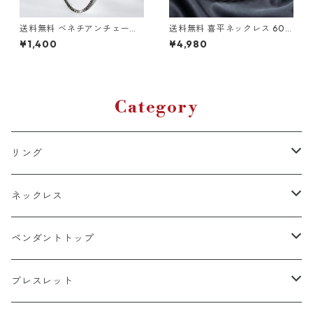
送料無料 ベネチアンチェーン
送料無料 喜平ネックレス 60c
ボックスチェーン 60cm 幅2.5
m 50cm 45cm 幅13mm 喜平
¥1,400
¥4,980
mm チタン 変色なし 金属アレ
チェーン マイアミキューバン
ルギー対応 シルバー チタンネ
シルバー ネックレスチェーン
ックレス チタンチェーン ネッ
キューバンリンク ブリンブリ
クレス チェーン ストリート カ
ン HIPHOP ヒップホップ B系
ジュアル 韓国ファッション
ラッパー ストリート 韓国ファ
ッション トレンド
Category
リング
k18
ネックレス
15号以上
platinum
k18
ペンダントトップ
13号以下
15号以上
60cm
silver925
platinum
k18
ブレスレット