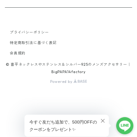
19cm
40cm
45cm
21.5cm
18cm
50cm
18cm
stone
tungsten
alloy
Titanium
65cm
40cm
21cm
45cm
プライバシーポリシー
20cm
brass
特定商取引法に基づく表記
42cm
16cm
70cm
18cm
会員規約
alloy
47cm
© 喜平ネックレスやステンレス＆シルバー925のメンズアクセサリー｜
17cm
52cm
19cm
BigPAPA14factory
Powered by
19cm
46cm
21.5cm
20.5cm
47cm
21.5cm
56cm
ショップに質問する