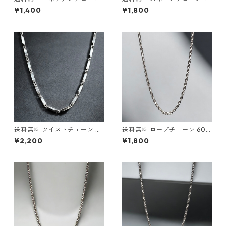
ボックスチェーン 60cm 幅2.5
スネーク 60cm 幅4mm チタ
¥1,400
¥1,800
mm チタン 変色なし 金属アレ
ン 変色なし 金属アレルギー対
ルギー対応 シルバー チタンネ
応 スネークネックレス シルバ
ックレス チタンチェーン ネッ
ー チタンネックレス チタンチ
クレス チェーン ストリート カ
ェーン ネックレス チェーン ス
ジュアル 韓国ファッション
トリート 韓国ファッション カ
ジュアル
送料無料 ツイストチェーン バ
送料無料 ロープチェーン 60c
ンブーチェーン 60cm 幅3mm
m 幅3mm チタン 変色なし 金
¥2,200
¥1,800
チタン 変色なし 金属アレルギ
属アレルギー対応 ロープネッ
ー対応 シルバー チタンネック
クレス シルバー チタンネック
レス チタンチェーン ネックレ
レス チタンチェーン ネックレ
ス チェーン ひねりチェーン ス
ス チェーン ストリート HIPH
トリート カジュアル 韓国ファ
OP ヒップホップ カジュアル
ッション