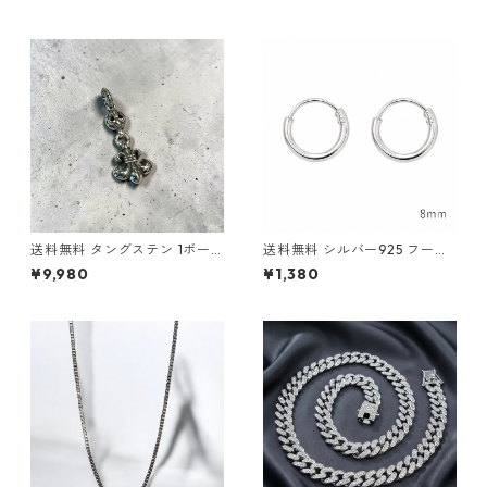
ー ヘアゴムブレス 髪留め レデ
スブレスレット シルバー サー
ィース メンズ コンチョ ハート
ジカルステンレス 金属アレル
ヘアアクセサリー ポニーテー
ギー対応 アレルギーフリー 喜
ル 韓国 ストリート カジュアル
平ブレス シルバーブレス マイ
プレゼント
アミキューバン キューバンリ
ンク 韓国ファッション ストリ
ートファッション ヒップホッ
プファッション アクセサリー
送料無料 タングステン 1ボー
送料無料 シルバー925 フープ
ルBSフレアチャーム ペンダン
ピアス 両耳用 2個セット 18G
¥9,980
¥1,380
トトップ ワンボールBSフレア
8mm シルバー silver925 ピア
ユリの紋章 百合 モチーフ メン
ス 輪っかピアス リングピアス
ズ ネックレストップ シルバー
シンプル ストリート ヒップホ
カラー ゴシック ストリート ロ
ップ HIPHOP 韓国ファッショ
ック バイカー アクセサリー 高
ン
耐久 傷に強い