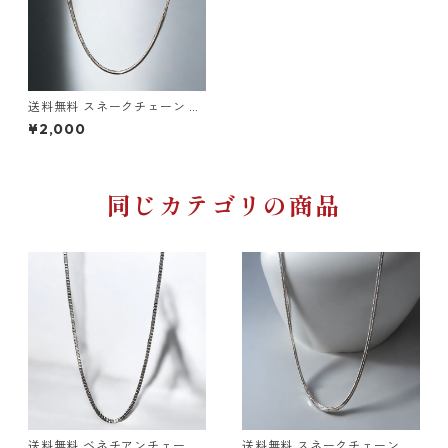
送料無料 スネークチェーン 丸
スネーク 60cm 幅2mm チタ
¥2,000
ン 変色なし 金属アレルギー対
応 スネークネックレス シルバ
ー チタンネックレス チタンチ
ェーン ネックレス チェーン ス
トリート 韓国ファッション カ
同じカテゴリの商品
ジュアル
送料無料 ベネチアンチェーン
送料無料 スネークチェーン 平