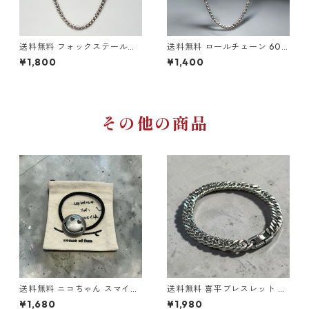
送料無料 フォックステールチ
送料無料 ロールチェーン 60c
ェーン スクリューチェーン 6
m 幅2mm チタン 変色なし 金
¥1,800
¥1,400
0cm 幅3mm チタン 変色なし
属アレルギー対応 甲丸チェー
金属アレルギー対応 ロールチ
ン シルバー チタンネックレス
ェーン シルバー チタンネック
チタンチェーン ネックレス チ
レス チタンチェーン ネックレ
ェーン ストリート 韓国ファッ
ス チェーン ストリート 韓国フ
ション カジュアル
ァッション カジュアル
その他の商品
送料無料 ニコちゃん スマイル
送料無料 喜平ブレスレット ダ
ヘアゴム アンティーク シルバ
ブル 20cm 幅8mm ステンレ
¥1,680
¥1,980